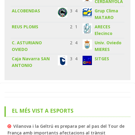
CERDANYOLA
ALCOBENDAS
3
4
Grup Clima
MATARO
REUS PLOMS
2
1
ARECES
Elecinco
C. ASTURIANO
2
4
Univ. Oviedo
OVIEDO
MIERES
Caja Navarra SAN
3
4
SITGES
ANTONIO
EL MÉS VIST A ESPORTS
Vilanova i la Geltrú es prepara per al pas del Tour de
França amb importants afectacions al trànsit