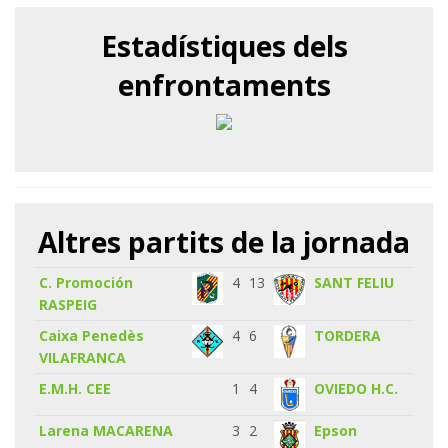
Estadístiques dels
enfrontaments
Altres partits de la jornada
C. Promoción
4
13
SANT FELIU
RASPEIG
Caixa Penedès
4
6
TORDERA
VILAFRANCA
E.M.H. CEE
1
4
OVIEDO H.C.
Larena MACARENA
3
2
Epson