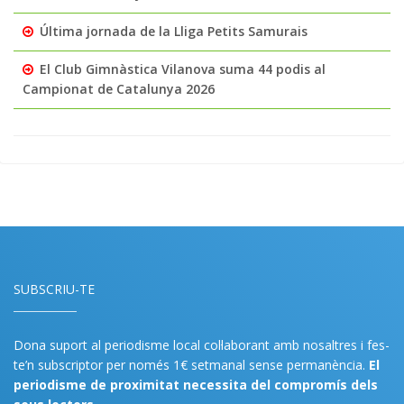
Última jornada de la Lliga Petits Samurais
El Club Gimnàstica Vilanova suma 44 podis al
Campionat de Catalunya 2026
SUBSCRIU-TE
Dona suport al periodisme local col·laborant amb nosaltres i fes-
te’n subscriptor per només 1€ setmanal sense permanència.
El
periodisme de proximitat necessita del compromís dels