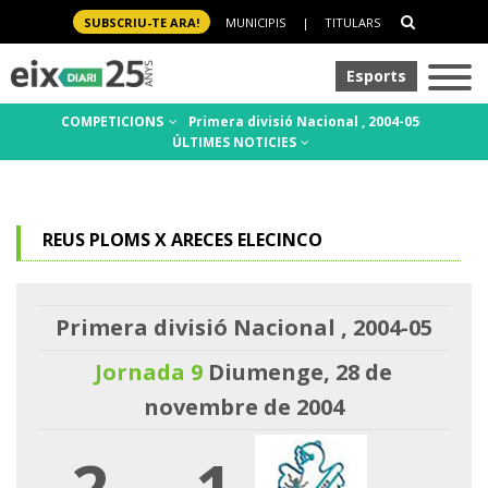
SUBSCRIU-TE ARA!
MUNICIPIS
|
TITULARS
Esports
COMPETICIONS
Primera divisió Nacional , 2004-05
ÚLTIMES NOTICIES
REUS PLOMS X ARECES ELECINCO
Primera divisió Nacional , 2004-05
Jornada 9
Diumenge, 28 de
novembre de 2004
2
-
1