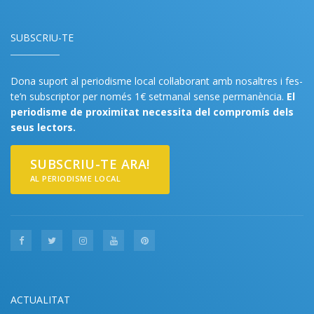
SUBSCRIU-TE
Dona suport al periodisme local col·laborant amb nosaltres i fes-
te’n subscriptor per només 1€ setmanal sense permanència.
El
periodisme de proximitat necessita del compromís dels
seus lectors.
SUBSCRIU-TE ARA!
AL PERIODISME LOCAL
ACTUALITAT