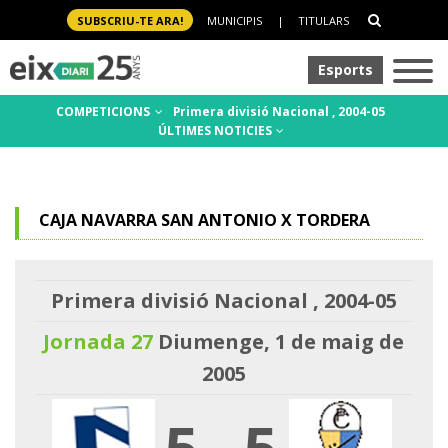
SUBSCRIU-TE ARA!
MUNICIPIS
|
TITULARS
Esports
COMPETICIONS
Primera divisió Nacional , 2004-05
ÚLTIMES NOTICIES
CAJA NAVARRA SAN ANTONIO X TORDERA
Primera divisió Nacional , 2004-05
Jornada 27
Diumenge, 1 de maig de
2005
5
-
5