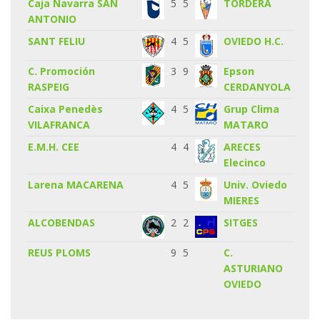
Caja Navarra SAN
5
5
TORDERA
ANTONIO
SANT FELIU
4
5
OVIEDO H.C.
C. Promoción
3
9
Epson
RASPEIG
CERDANYOLA
Caixa Penedès
4
5
Grup Clima
VILAFRANCA
MATARO
E.M.H. CEE
4
4
ARECES
Elecinco
Larena MACARENA
4
5
Univ. Oviedo
MIERES
ALCOBENDAS
2
2
SITGES
REUS PLOMS
9
5
C.
ASTURIANO
OVIEDO