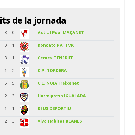
its de la jornada
3
0
Astral Pool MAÇANET
0
1
Roncato PATI VIC
3
1
Cemex TENERIFE
1
2
C.P. TORDERA
5
5
C.E. NOIA Freixenet
2
3
Hormipresa IGUALADA
1
1
REUS DEPORTIU
2
3
Viva Habitat BLANES