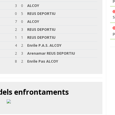
p
3
0
ALCOY
0
5
REUS DEPORTIU
S
7
0
ALCOY
2
3
REUS DEPORTIU
p
1
1
REUS DEPORTIU
4
2
Enrile P.A.S. ALCOY
2
3
Arenamar REUS DEPORTIU
8
2
Enrile Pas ALCOY
 dels enfrontaments