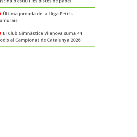
iscina d’estiu i les pistes de pàdel
Última jornada de la Lliga Petits
amurais
El Club Gimnàstica Vilanova suma 44
odis al Campionat de Catalunya 2026