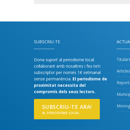
SUBSCRIU-TE
ACTUA
Titular
Dona suport al periodisme local
col·laborant amb nosaltres i fes-te’n
Article
subscriptor per només 1€ setmanal
sense permanència.
El periodisme de
Report
proximitat necessita del
compromís dels seus lectors.
Munici
Monogr
SUBSCRIU-TE ARA!
AL PERIODISME LOCAL