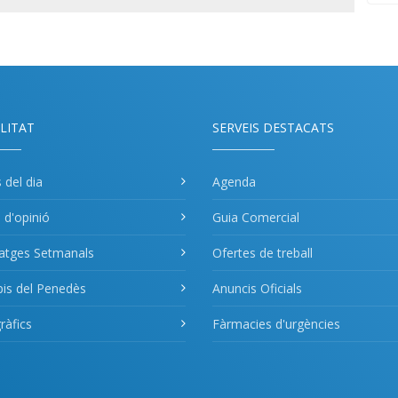
LITAT
SERVEIS DESTACATS
s del dia
Agenda
s d'opinió
Guia Comercial
atges Setmanals
Ofertes de treball
pis del Penedès
Anuncis Oficials
àfics
Fàrmacies d'urgències