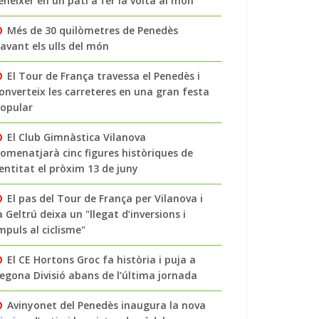
enéixer en un pati a fer la volta al món
Més de 30 quilòmetres de Penedès
avant els ulls del món
El Tour de França travessa el Penedès i
onverteix les carreteres en una gran festa
opular
El Club Gimnàstica Vilanova
omenatjarà cinc figures històriques de
’entitat el pròxim 13 de juny
El pas del Tour de França per Vilanova i
a Geltrú deixa un "llegat d’inversions i
mpuls al ciclisme"
El CE Hortons Groc fa història i puja a
egona Divisió abans de l’última jornada
Avinyonet del Penedès inaugura la nova