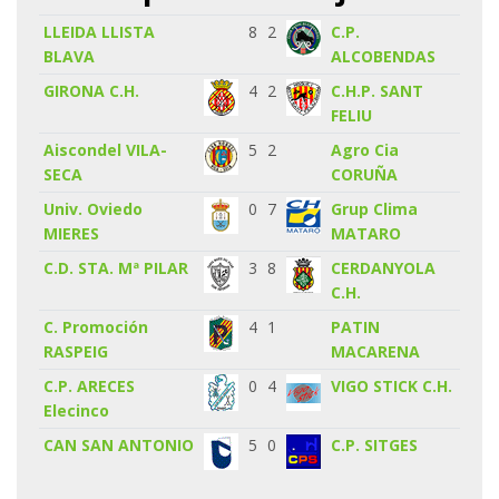
LLEIDA LLISTA
8
2
C.P.
BLAVA
ALCOBENDAS
GIRONA C.H.
4
2
C.H.P. SANT
FELIU
Aiscondel VILA-
5
2
Agro Cia
SECA
CORUÑA
Univ. Oviedo
0
7
Grup Clima
MIERES
MATARO
C.D. STA. Mª PILAR
3
8
CERDANYOLA
C.H.
C. Promoción
4
1
PATIN
RASPEIG
MACARENA
C.P. ARECES
0
4
VIGO STICK C.H.
Elecinco
CAN SAN ANTONIO
5
0
C.P. SITGES