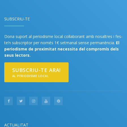
SUBSCRIU-TE
Dona suport al periodisme local col·laborant amb nosaltres i fes-
te’n subscriptor per només 1€ setmanal sense permanència.
El
periodisme de proximitat necessita del compromís dels
seus lectors.
SUBSCRIU-TE ARA!
AL PERIODISME LOCAL
ACTUALITAT