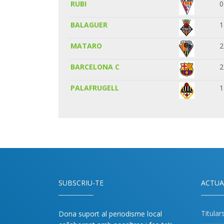
RUBI
0
BALAGUER
1
MATARO
2
BARCELONA C
2
PALAFRUGELL
1
SUBSCRIU-TE
ACTUA
Titular
Dona suport al periodisme local