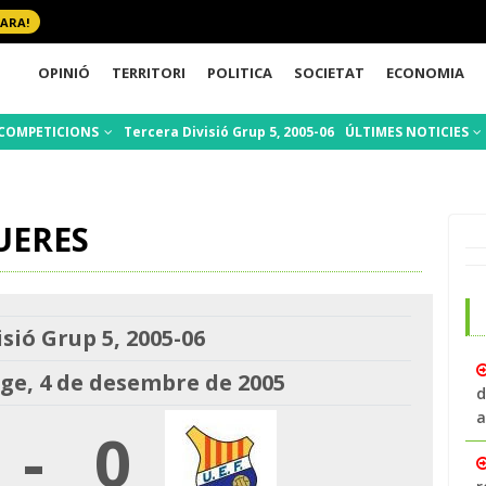
 ARA!
OPINIÓ
TERRITORI
POLITICA
SOCIETAT
ECONOMIA
COMPETICIONS
Tercera Divisió Grup 5, 2005-06
ÚLTIMES NOTICIES
UERES
sió Grup 5, 2005-06
e, 4 de desembre de 2005
d
a
-
0