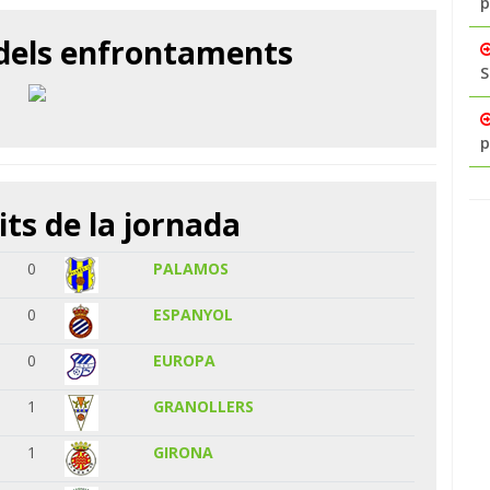
p
 dels enfrontaments
S
p
its de la jornada
0
PALAMOS
0
ESPANYOL
0
EUROPA
1
GRANOLLERS
1
GIRONA