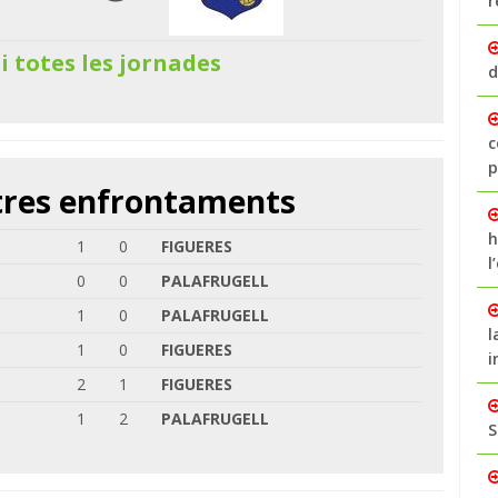
r
 i totes les jornades
d
c
p
ltres enfrontaments
h
1
0
FIGUERES
l
0
0
PALAFRUGELL
1
0
PALAFRUGELL
l
1
0
FIGUERES
i
2
1
FIGUERES
1
2
PALAFRUGELL
S