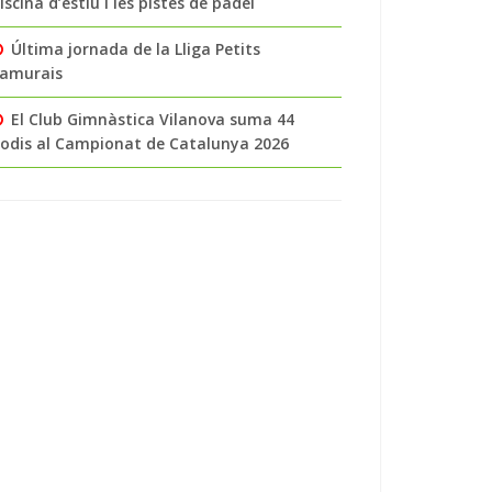
iscina d’estiu i les pistes de pàdel
Última jornada de la Lliga Petits
amurais
El Club Gimnàstica Vilanova suma 44
odis al Campionat de Catalunya 2026