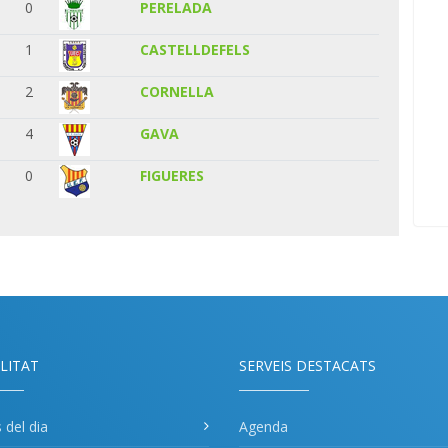
0
PERELADA
1
CASTELLDEFELS
2
CORNELLA
4
GAVA
0
FIGUERES
LITAT
SERVEIS DESTACATS
s del dia
Agenda