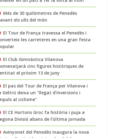
enéixer en un pati a fer la volta al món
Més de 30 quilòmetres de Penedès
avant els ulls del món
El Tour de França travessa el Penedès i
onverteix les carreteres en una gran festa
opular
El Club Gimnàstica Vilanova
omenatjarà cinc figures històriques de
’entitat el pròxim 13 de juny
El pas del Tour de França per Vilanova i
a Geltrú deixa un "llegat d’inversions i
mpuls al ciclisme"
El CE Hortons Groc fa història i puja a
egona Divisió abans de l’última jornada
Avinyonet del Penedès inaugura la nova