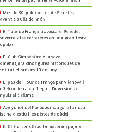
enéixer en un pati a fer la volta al món
Més de 30 quilòmetres de Penedès
avant els ulls del món
El Tour de França travessa el Penedès i
onverteix les carreteres en una gran festa
opular
El Club Gimnàstica Vilanova
omenatjarà cinc figures històriques de
’entitat el pròxim 13 de juny
El pas del Tour de França per Vilanova i
a Geltrú deixa un "llegat d’inversions i
mpuls al ciclisme"
Avinyonet del Penedès inaugura la nova
iscina d’estiu i les pistes de pàdel
El CE Hortons Groc fa història i puja a