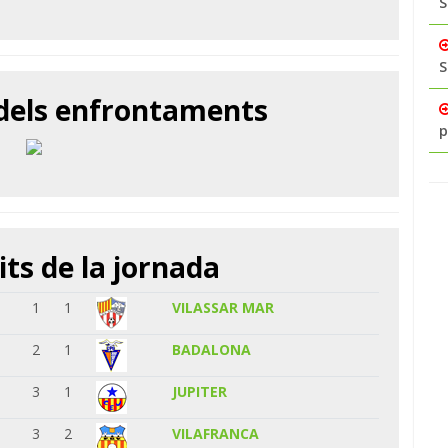
S
S
 dels enfrontaments
p
its de la jornada
1
1
VILASSAR MAR
2
1
BADALONA
3
1
JUPITER
3
2
VILAFRANCA