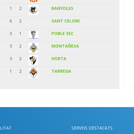
1
2
BANYOLES
6
2
SANT CELONI
3
1
POBLE SEC
3
2
MONTAÑESA
3
2
HORTA
1
2
TARREGA
LITAT
SERVEIS DESTACATS