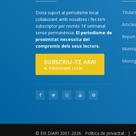
Titular
Dona suport al periodisme local
col·laborant amb nosaltres i fes-te’n
Article
subscriptor per només 1€ setmanal
sense permanència.
El periodisme de
Report
proximitat necessita del
compromís dels seus lectors.
Munici
Monogr
SUBSCRIU-TE ARA!
AL PERIODISME LOCAL
© EIX DIARI 2001-2026.
Política de privacitat
|
P