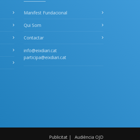
Manifest Fundacional
Qui Som
Contactar
info@eixdiari.cat
participa@eixdiari.cat
Publicitat
|
Audiència OJD