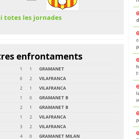
r
 i totes les jornades
d
c
p
ltres enfrontaments
h
1
1
GRAMANET
l
0
2
VILAFRANCA
2
1
VILAFRANCA
l
1
0
GRAMANET B
i
2
1
GRAMANET B
1
2
VILAFRANCA
p
3
2
VILAFRANCA
4
0
GRAMANET MILAN