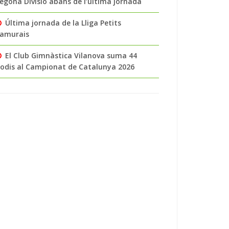
egona Divisió abans de l’última jornada
Última jornada de la Lliga Petits
amurais
El Club Gimnàstica Vilanova suma 44
odis al Campionat de Catalunya 2026