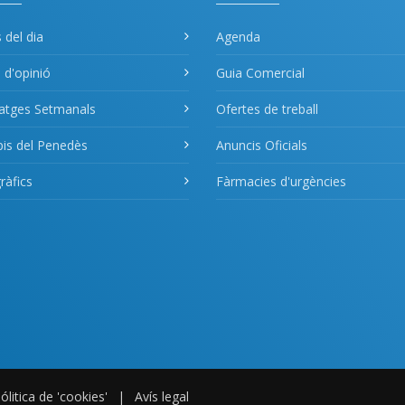
s del dia
Agenda
s d'opinió
Guia Comercial
atges Setmanals
Ofertes de treball
pis del Penedès
Anuncis Oficials
àfics
Fàrmacies d'urgències
ólitica de 'cookies'
|
Avís legal