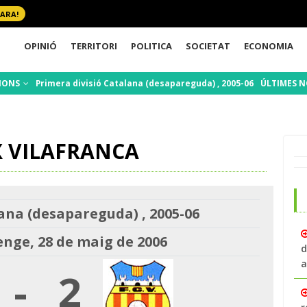
 ARA!
OPINIÓ
TERRITORI
POLITICA
SOCIETAT
ECONOMIA
IONS
Primera divisió Catalana (desapareguda) , 2005-06
ÚLTIMES N
 VILAFRANCA
ana (desapareguda) , 2005-06
nge, 28 de maig de 2006
d
a
-
2