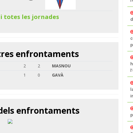
r
 i totes les jornades
d
c
p
ltres enfrontaments
h
2
2
MASNOU
l
1
0
GAVÀ
l
i
 dels enfrontaments
p