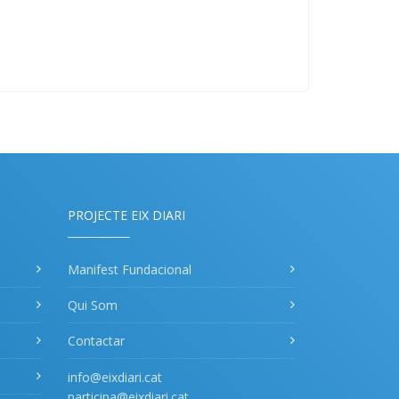
PROJECTE EIX DIARI
Manifest Fundacional
Qui Som
Contactar
info@eixdiari.cat
participa@eixdiari.cat