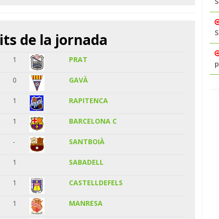
S
S
its de la jornada
4
1
PRAT
p
1
0
GAVÀ
0
1
RAPITENCA
4
1
BARCELONA C
-
SANTBOIÀ
2
1
SABADELL
1
1
CASTELLDEFELS
1
1
MANRESA