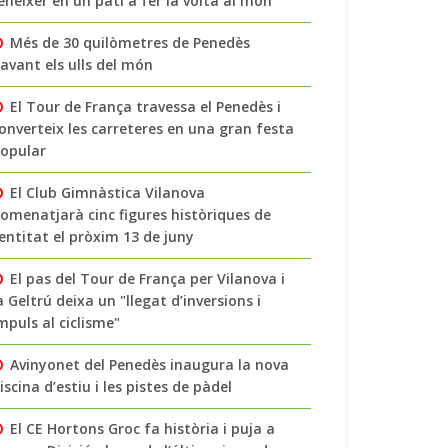
enéixer en un pati a fer la volta al món
Més de 30 quilòmetres de Penedès
avant els ulls del món
El Tour de França travessa el Penedès i
onverteix les carreteres en una gran festa
opular
El Club Gimnàstica Vilanova
omenatjarà cinc figures històriques de
’entitat el pròxim 13 de juny
El pas del Tour de França per Vilanova i
a Geltrú deixa un "llegat d’inversions i
mpuls al ciclisme"
Avinyonet del Penedès inaugura la nova
iscina d’estiu i les pistes de pàdel
El CE Hortons Groc fa història i puja a