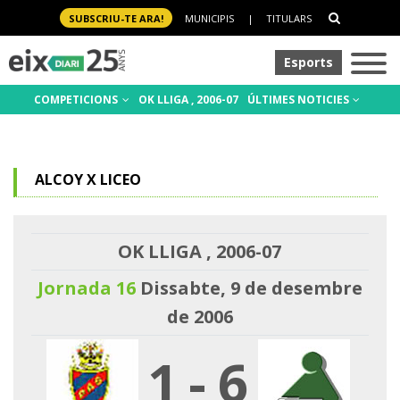
SUBSCRIU-TE ARA!
MUNICIPIS
|
TITULARS
Esports
COMPETICIONS
OK LLIGA , 2006-07
ÚLTIMES NOTICIES
ALCOY X LICEO
OK LLIGA , 2006-07
Jornada 16
Dissabte, 9 de desembre
de 2006
1
-
6