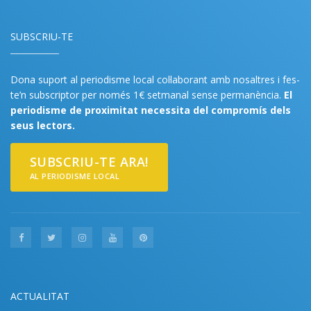
SUBSCRIU-TE
Dona suport al periodisme local col·laborant amb nosaltres i fes-
te’n subscriptor per només 1€ setmanal sense permanència.
El
periodisme de proximitat necessita del compromís dels
seus lectors.
SUBSCRIU-TE ARA!
AL PERIODISME LOCAL
ACTUALITAT