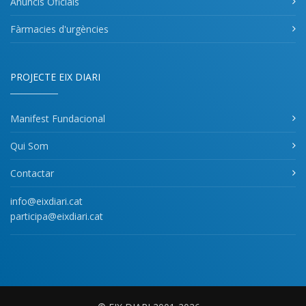
Anuncis Oficials
Fàrmacies d'urgències
PROJECTE EIX DIARI
Manifest Fundacional
Qui Som
Contactar
info@eixdiari.cat
participa@eixdiari.cat