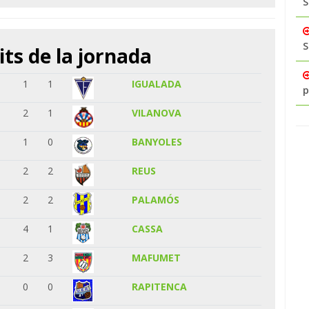
S
S
its de la jornada
1
1
IGUALADA
p
2
1
VILANOVA
1
0
BANYOLES
2
2
REUS
2
2
PALAMÓS
4
1
CASSA
2
3
MAFUMET
0
0
RAPITENCA