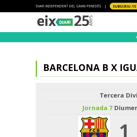
DIARI INDEPENDENT DEL GRAN PENEDÈS
|
SUBSCRIU-TE
BARCELONA B X IG
Tercera Divi
Jornada 7
Diumeng
1