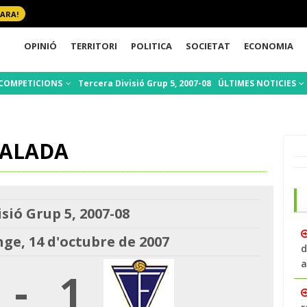
 ARA!
OPINIÓ
TERRITORI
POLITICA
SOCIETAT
ECONOMIA
COMPETICIONS
Tercera Divisió Grup 5, 2007-08
ÚLTIMES NOTICIES
UALADA
sió Grup 5, 2007-08
e, 14 d'octubre de 2007
d
a
-
1