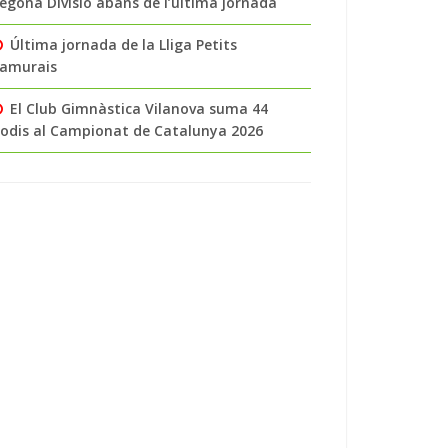
egona Divisió abans de l’última jornada
Última jornada de la Lliga Petits
amurais
El Club Gimnàstica Vilanova suma 44
odis al Campionat de Catalunya 2026