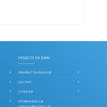
PROJECTE EIX DIARI
Manifest Fundacional
Qui Som
Contactar
info@eixdiari.cat
participa@eixdiari.cat