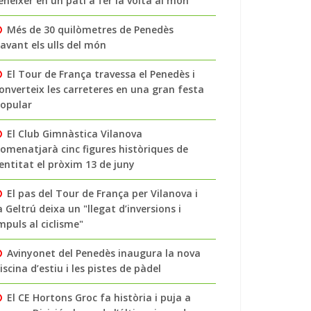
enéixer en un pati a fer la volta al món
Més de 30 quilòmetres de Penedès
avant els ulls del món
El Tour de França travessa el Penedès i
onverteix les carreteres en una gran festa
opular
El Club Gimnàstica Vilanova
omenatjarà cinc figures històriques de
’entitat el pròxim 13 de juny
El pas del Tour de França per Vilanova i
a Geltrú deixa un "llegat d’inversions i
mpuls al ciclisme"
Avinyonet del Penedès inaugura la nova
iscina d’estiu i les pistes de pàdel
El CE Hortons Groc fa història i puja a