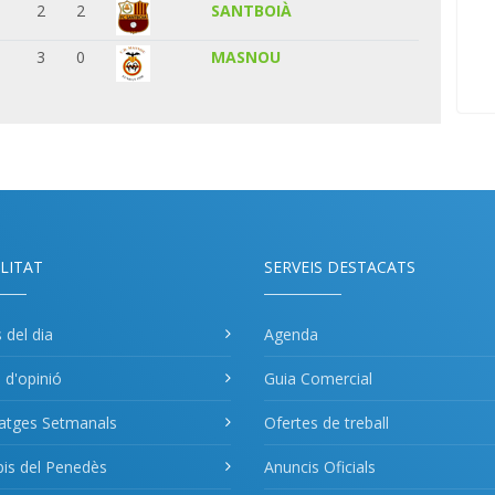
2
2
SANTBOIÀ
3
0
MASNOU
LITAT
SERVEIS DESTACATS
s del dia
Agenda
s d'opinió
Guia Comercial
atges Setmanals
Ofertes de treball
pis del Penedès
Anuncis Oficials