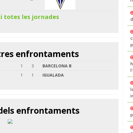
r
 i totes les jornades
d
c
p
ltres enfrontaments
h
1
3
BARCELONA B
l
1
1
IGUALADA
l
i
 dels enfrontaments
p