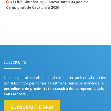
El Club Gimnàstica Vilanova suma 44 podis al
Campionat de Catalunya 2026
SUBSCRIU-TE
Dona suport al periodisme local col·laborant amb nosaltres i fes-
te’n subscriptor per només 1€ setmanal sense permanència.
El
periodisme de proximitat necessita del compromís dels
seus lectors.
SUBSCRIU-TE ARA!