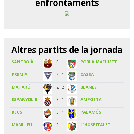
enfrontaments
Altres partits de la jornada
SANTBOIÀ
0
1
POBLA MAFUMET
PREMIÀ
2
1
CASSA
MATARÓ
2
2
BLANES
ESPANYOL B
8
1
AMPOSTA
REUS
3
1
PALAMÓS
MANLLEU
2
1
L´HOSPITALET