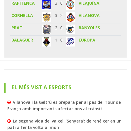
RAPITENCA
3
0
VILAJUÏGA
CORNELLA
3
2
VILANOVA
PRAT
2
0
BANYOLES
BALAGUER
1
0
EUROPA
EL MÉS VIST A ESPORTS
Vilanova i la Geltrú es prepara per al pas del Tour de
França amb importants afectacions al trànsit
La segona vida del vaixell ‘Senyera’: de renéixer en un
pati a fer la volta al món