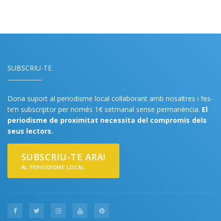
SUBSCRIU-TE
Dona suport al periodisme local col·laborant amb nosaltres i fes-
te’n subscriptor per només 1€ setmanal sense permanència.
El
periodisme de proximitat necessita del compromís dels
seus lectors.
SUBSCRIU-TE ARA!
AL PERIODISME LOCAL