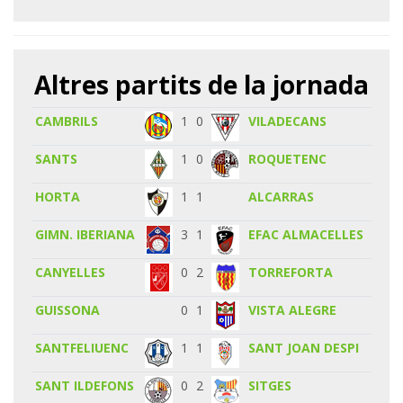
Altres partits de la jornada
CAMBRILS
1
0
VILADECANS
SANTS
1
0
ROQUETENC
HORTA
1
1
ALCARRAS
GIMN. IBERIANA
3
1
EFAC ALMACELLES
CANYELLES
0
2
TORREFORTA
GUISSONA
0
1
VISTA ALEGRE
SANTFELIUENC
1
1
SANT JOAN DESPI
SANT ILDEFONS
0
2
SITGES