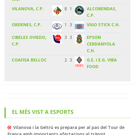
VILANOVA, C.P.
8
1
ALCOBENDAS,
C.P.
ORDENES, C.P.
1
3
VIGO STICK C.H.
CIBELES OVIEDO,
3
3
EPSON
C.P.
CERDANYOLA
C.H.
COAFISA BELLOC
2
3
G.E. i E.G. VIBA
FOOD
EL MÉS VIST A ESPORTS
Vilanova i la Geltrú es prepara per al pas del Tour de
França amb importants afectacions al trànsit