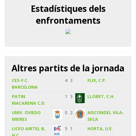
Estadístiques dels
enfrontaments
Altres partits de la jornada
CES-F.C.
4
3
FLIX, C.P.
BARCELONA
PATIN
1
3
LLORET, C.H.
MACARENA C.D.
UNIV. OVIEDO
0
2
AISCONDEL VILA-
MIERES
SECA
LICEO AIRTEL B,
5
1
HORTA, U.E.
H.C.