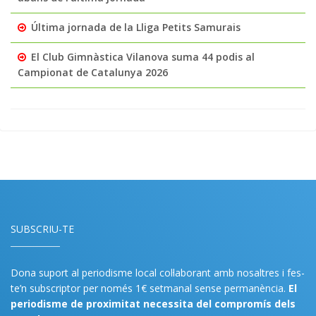
Última jornada de la Lliga Petits Samurais
El Club Gimnàstica Vilanova suma 44 podis al
Campionat de Catalunya 2026
SUBSCRIU-TE
Dona suport al periodisme local col·laborant amb nosaltres i fes-
te’n subscriptor per només 1€ setmanal sense permanència.
El
periodisme de proximitat necessita del compromís dels