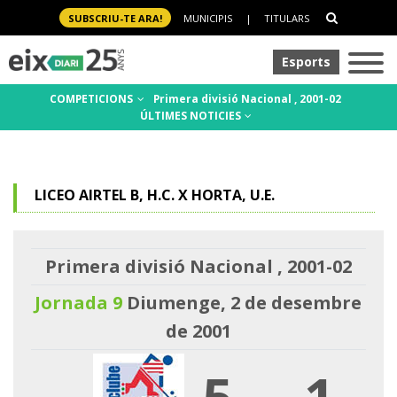
SUBSCRIU-TE ARA!
MUNICIPIS
|
TITULARS
Esports
COMPETICIONS
Primera divisió Nacional , 2001-02
ÚLTIMES NOTICIES
LICEO AIRTEL B, H.C. X HORTA, U.E.
Primera divisió Nacional , 2001-02
Jornada 9
Diumenge, 2 de desembre
de 2001
5
-
1