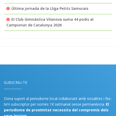
Última jornada de la Lliga Petits Samurais
El Club Gimnàstica Vilanova suma 44 podis al
Campionat de Catalunya 2026
SUBSCRIU-TE
Dona suport al periodisme local col·laborant amb nosaltres i fes-
te’n subscriptor per només 1€ setmanal sense permanència.
El
periodisme de proximitat necessita del compromís dels
seus lectors.