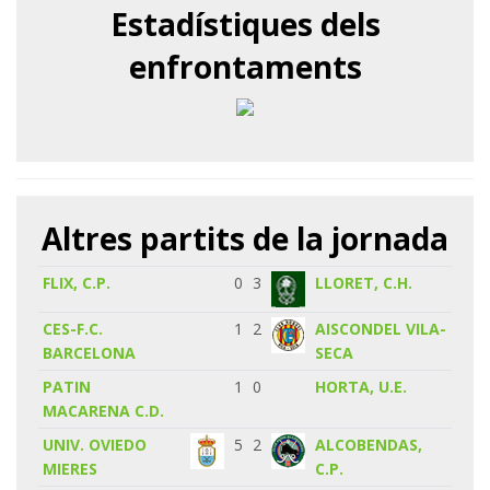
Estadístiques dels
enfrontaments
Altres partits de la jornada
FLIX, C.P.
0
3
LLORET, C.H.
CES-F.C.
1
2
AISCONDEL VILA-
BARCELONA
SECA
PATIN
1
0
HORTA, U.E.
MACARENA C.D.
UNIV. OVIEDO
5
2
ALCOBENDAS,
MIERES
C.P.