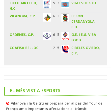
LICEO AIRTEL B,
5
3
VIGO STICK C.H.
H.C.
VILANOVA, C.P.
6
3
EPSON
CERDANYOLA
C.H.
ORDENES, C.P.
6
5
G.E. i E.G. VIBA
FOOD
COAFISA BELLOC
2
5
CIBELES OVIEDO,
C.P.
EL MÉS VIST A ESPORTS
Vilanova i la Geltrú es prepara per al pas del Tour de
França amb importants afectacions al trànsit