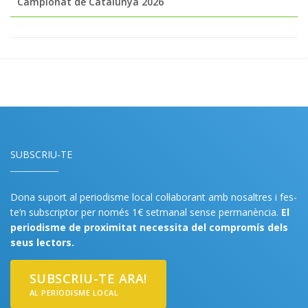
Campionat de Catalunya 2026
SUBSCRIU-TE
Dona suport al periodisme local col·laborant amb nosaltres i fes-
te’n subscriptor per només 1€ setmanal sense permanència.
El
periodisme de proximitat necessita del compromís dels
seus lectors.
SUBSCRIU-TE ARA!
AL PERIODISME LOCAL