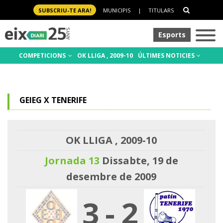
SUBSCRIU-TE ARA!
MUNICIPIS
|
TITULARS
Esports
COMPETICIONS
OK LLIGA , 2009-10
ÚLTIMES NOTICIES
GEIEG X TENERIFE
OK LLIGA , 2009-10
Jornada 13
Dissabte, 19 de
desembre de 2009
3
-
2