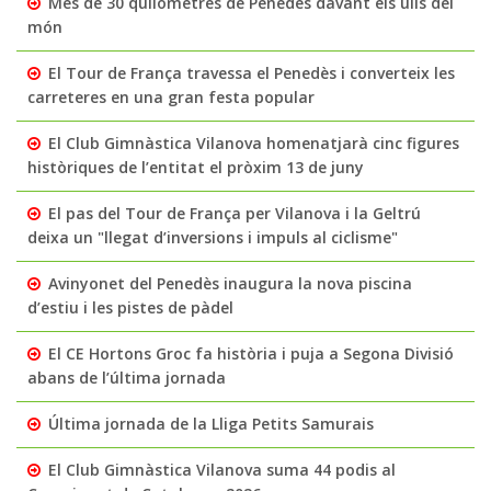
Més de 30 quilòmetres de Penedès davant els ulls del
món
El Tour de França travessa el Penedès i converteix les
carreteres en una gran festa popular
El Club Gimnàstica Vilanova homenatjarà cinc figures
històriques de l’entitat el pròxim 13 de juny
El pas del Tour de França per Vilanova i la Geltrú
deixa un "llegat d’inversions i impuls al ciclisme"
Avinyonet del Penedès inaugura la nova piscina
d’estiu i les pistes de pàdel
El CE Hortons Groc fa història i puja a Segona Divisió
abans de l’última jornada
Última jornada de la Lliga Petits Samurais
El Club Gimnàstica Vilanova suma 44 podis al