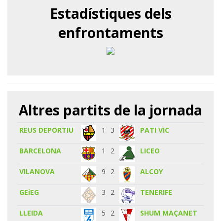
Estadístiques dels
enfrontaments
Altres partits de la jornada
REUS DEPORTIU
1
3
PATI VIC
BARCELONA
1
2
LICEO
VILANOVA
9
2
ALCOY
GEiEG
3
2
TENERIFE
LLEIDA
5
2
SHUM MAÇANET