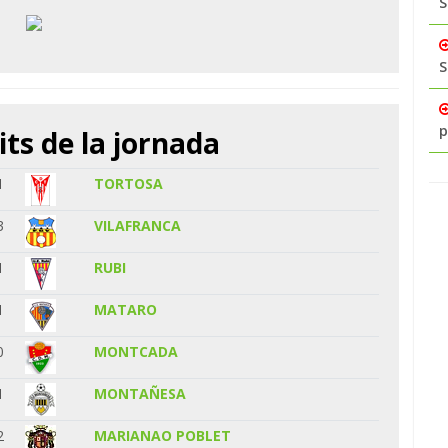
S
S
p
its de la jornada
1
TORTOSA
3
VILAFRANCA
1
RUBI
1
MATARO
0
MONTCADA
1
MONTAÑESA
2
MARIANAO POBLET