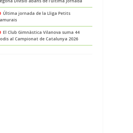
egona Divisió abans de l’última jornada
Última jornada de la Lliga Petits
amurais
El Club Gimnàstica Vilanova suma 44
odis al Campionat de Catalunya 2026