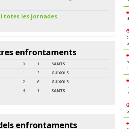
r
 i totes les jornades
d
c
p
ltres enfrontaments
h
0
1
SANTS
l
1
3
GUIXOLS
2
6
GUIXOLS
l
4
1
SANTS
i
p
 dels enfrontaments