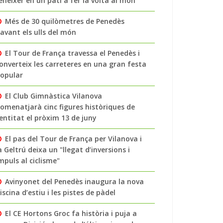
enéixer en un pati a fer la volta al món
Més de 30 quilòmetres de Penedès
avant els ulls del món
El Tour de França travessa el Penedès i
onverteix les carreteres en una gran festa
opular
El Club Gimnàstica Vilanova
omenatjarà cinc figures històriques de
’entitat el pròxim 13 de juny
El pas del Tour de França per Vilanova i
a Geltrú deixa un "llegat d’inversions i
mpuls al ciclisme"
Avinyonet del Penedès inaugura la nova
iscina d’estiu i les pistes de pàdel
El CE Hortons Groc fa història i puja a