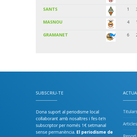
SANTS
1
MASNOU
4
GRAMANET
6
SUBSCRIU-TE
ACTUA
Titular
Dona suport al periodisme local
col·laborant amb nosaltres i fes-te’n
Article
subscriptor per només 1€ setmanal
sense permanència.
El periodisme de
Report