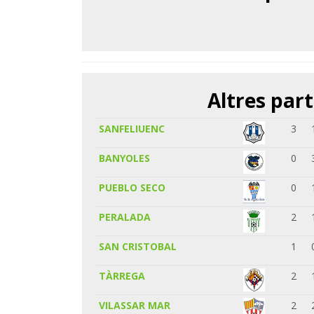
Altres part
SANFELIUENC
3
BANYOLES
0
PUEBLO SECO
0
PERALADA
2
SAN CRISTOBAL
1
TÀRREGA
2
VILASSAR MAR
2