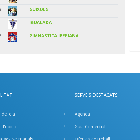
3
GUIXOLS
1
IGUALADA
2
GIMNASTICA IBERIANA
LITAT
SERVEIS DESTACATS
s del dia
Agenda
s d'opinió
Guia Comercial
atges Setmanals
Ofertes de treball