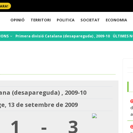
 ARA!
OPINIÓ
TERRITORI
POLITICA
SOCIETAT
ECONOMIA
IONS
Primera divisió Catalana (desapareguda) , 2009-10
ÚLTIMES N
ana (desapareguda) , 2009-10
, 13 de setembre de 2009
d
a
1
-
3