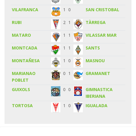
VILAFRANCA
1
0
SAN CRISTOBAL
RUBI
2
1
TÀRREGA
MATARO
1
1
VILASSAR MAR
MONTCADA
1
1
SANTS
MONTAÑESA
1
0
MASNOU
MARIANAO
0
1
GRAMANET
POBLET
GUIXOLS
0
0
GIMNASTICA
IBERIANA
TORTOSA
1
0
IGUALADA