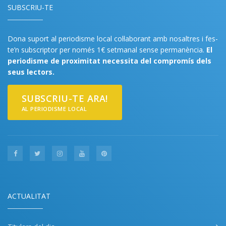
SUBSCRIU-TE
Dona suport al periodisme local col·laborant amb nosaltres i fes-
te’n subscriptor per només 1€ setmanal sense permanència.
El
periodisme de proximitat necessita del compromís dels
seus lectors.
SUBSCRIU-TE ARA!
AL PERIODISME LOCAL
ACTUALITAT