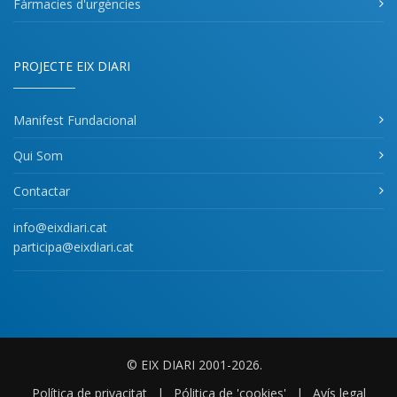
Fàrmacies d'urgències
PROJECTE EIX DIARI
Manifest Fundacional
Qui Som
Contactar
info@eixdiari.cat
participa@eixdiari.cat
© EIX DIARI 2001-2026.
Política de privacitat
|
Pólitica de 'cookies'
|
Avís legal