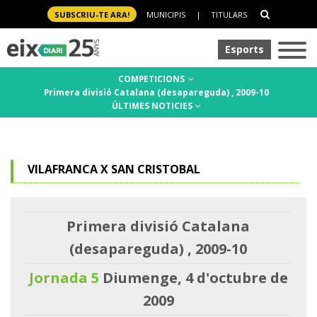
SUBSCRIU-TE ARA!
MUNICIPIS
|
TITULARS
Esports
COMPETICIONS
Primera divisió Catalana (desapareguda) , 2009-10
ÚLTIMES NOTICIES
VILAFRANCA X SAN CRISTOBAL
Primera divisió Catalana
(desapareguda) , 2009-10
Jornada 5
Diumenge, 4 d'octubre de
2009