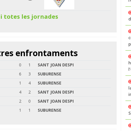
r
 i totes les jornades
d
c
p
ltres enfrontaments
h
0
1
SANT JOAN DESPI
l
6
3
SUBURENSE
1
4
SUBURENSE
l
4
2
SANT JOAN DESPI
i
2
0
SANT JOAN DESPI
1
1
SUBURENSE
S