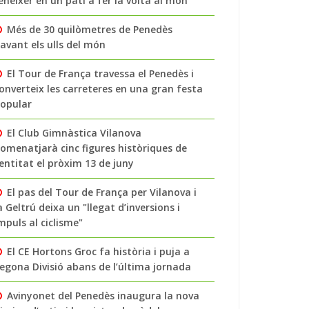
enéixer en un pati a fer la volta al món
Més de 30 quilòmetres de Penedès
avant els ulls del món
El Tour de França travessa el Penedès i
onverteix les carreteres en una gran festa
opular
El Club Gimnàstica Vilanova
omenatjarà cinc figures històriques de
’entitat el pròxim 13 de juny
El pas del Tour de França per Vilanova i
a Geltrú deixa un "llegat d’inversions i
mpuls al ciclisme"
El CE Hortons Groc fa història i puja a
egona Divisió abans de l’última jornada
Avinyonet del Penedès inaugura la nova