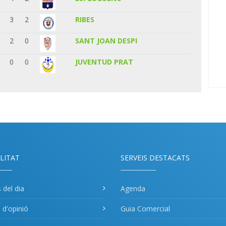
3
2
RIBES
2
0
SANT JOAN DESPI
0
0
JUVENTUD PRAT
LITAT
SERVEIS DESTACATS
s del dia
Agenda
s d'opinió
Guia Comercial