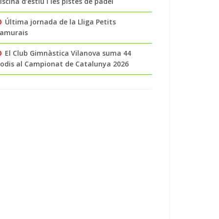
iscina d’estiu i les pistes de pàdel
Última jornada de la Lliga Petits
amurais
El Club Gimnàstica Vilanova suma 44
odis al Campionat de Catalunya 2026