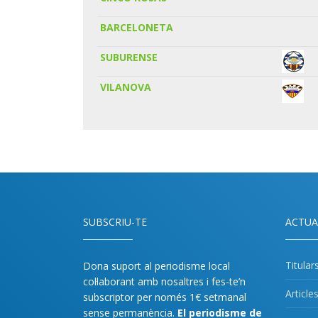
BARCELONETA
SUBURENSE
VILANOVA
SUBSCRIU-TE
ACTUA
Titular
Dona suport al periodisme local
col·laborant amb nosaltres i fes-te’n
Article
subscriptor per només 1€ setmanal
sense permanència.
El periodisme de