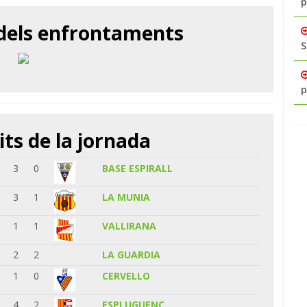
p
 dels enfrontaments
S
p
its de la jornada
3
0
BASE ESPIRALL
3
1
LA MUNIA
1
1
VALLIRANA
2
2
LA GUARDIA
1
0
CERVELLO
4
2
ESPLUGUENC