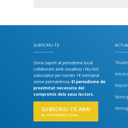
SUBSCRIU-TE
ACTUA
Titular
Dona suport al periodisme local
col·laborant amb nosaltres i fes-te’n
Article
subscriptor per només 1€ setmanal
sense permanència.
El periodisme de
Report
proximitat necessita del
compromís dels seus lectors.
Munici
Monogr
SUBSCRIU-TE ARA!
AL PERIODISME LOCAL