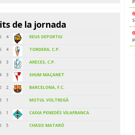
p
S
its de la jornada
5
4
REUS DEPORTIU
p
5
4
TORDERA, C.P.
9
3
ARECES, C.P.
4
3
SHUM MAÇANET
0
2
BARCELONA, F.C.
3
1
MOTUL VOLTREGÀ
6
1
CAIXA PENEDÈS VILAFRANCA
5
5
CHASIS MATARÓ