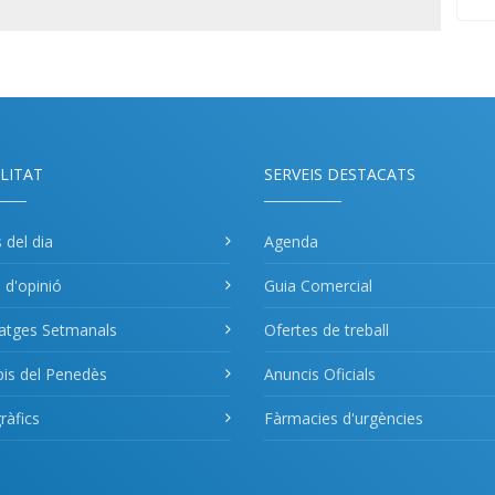
LITAT
SERVEIS DESTACATS
s del dia
Agenda
s d'opinió
Guia Comercial
atges Setmanals
Ofertes de treball
pis del Penedès
Anuncis Oficials
àfics
Fàrmacies d'urgències