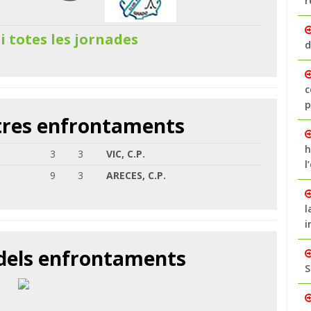
r
 i totes les jornades
d
c
p
ltres enfrontaments
h
3
3
VIC, C.P.
l
9
3
ARECES, C.P.
l
i
 dels enfrontaments
S