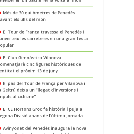
enéixer en un pati a fer la volta al món
Més de 30 quilòmetres de Penedès
avant els ulls del món
El Tour de França travessa el Penedès i
onverteix les carreteres en una gran festa
opular
El Club Gimnàstica Vilanova
omenatjarà cinc figures històriques de
’entitat el pròxim 13 de juny
El pas del Tour de França per Vilanova i
a Geltrú deixa un "llegat d’inversions i
mpuls al ciclisme"
El CE Hortons Groc fa història i puja a
egona Divisió abans de l’última jornada
Avinyonet del Penedès inaugura la nova