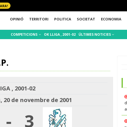
 ARA!
OPINIÓ
TERRITORI
POLITICA
SOCIETAT
ECONOMIA
COMPETICIONS
OK LLIGA , 2001-02
ÚLTIMES NOTICIES
.P.
IGA , 2001-02
, 20 de novembre de 2001
d
a
-
3