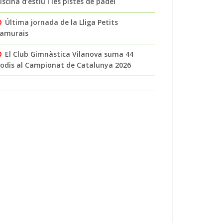
iscina d’estiu i les pistes de pàdel
Última jornada de la Lliga Petits
amurais
El Club Gimnàstica Vilanova suma 44
odis al Campionat de Catalunya 2026