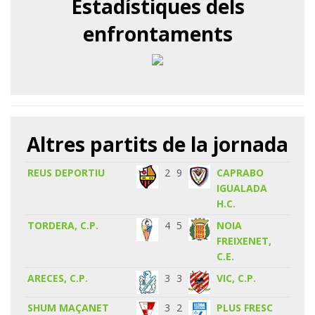
Estadístiques dels
enfrontaments
Altres partits de la jornada
REUS DEPORTIU
2
9
CAPRABO
IGUALADA
H.C.
TORDERA, C.P.
4
5
NOIA
FREIXENET,
C.E.
ARECES, C.P.
3
3
VIC, C.P.
SHUM MAÇANET
3
2
PLUS FRESC