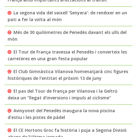
La segona vida del vaixell ‘Senyera’: de renéixer en un
pati a fer la volta al món
Més de 30 quilòmetres de Penedès davant els ulls del
món
El Tour de França travessa el Penedès i converteix les
carreteres en una gran festa popular
El Club Gimnàstica Vilanova homenatjarà cinc figures
històriques de l’entitat el pròxim 13 de juny
El pas del Tour de França per Vilanova i la Geltrú
deixa un "llegat d’inversions i impuls al ciclisme"
Avinyonet del Penedès inaugura la nova piscina
d’estiu i les pistes de pàdel
El CE Hortons Groc fa història i puja a Segona Divisió
abans de l’última jornada