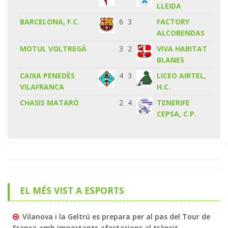
LLEIDA
BARCELONA, F.C.
6
3
FACTORY
ALCOBENDAS
MOTUL VOLTREGÀ
3
2
VIVA HABITAT
BLANES
CAIXA PENEDÈS
4
3
LICEO AIRTEL,
VILAFRANCA
H.C.
CHASIS MATARÓ
2
4
TENERIFE
CEPSA, C.P.
EL MÉS VIST A ESPORTS
Vilanova i la Geltrú es prepara per al pas del Tour de
França amb importants afectacions al trànsit