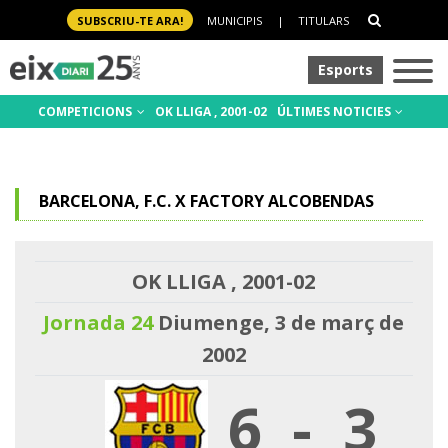
SUBSCRIU-TE ARA!
MUNICIPIS
|
TITULARS
Esports
COMPETICIONS
OK LLIGA , 2001-02
ÚLTIMES NOTICIES
BARCELONA, F.C. X FACTORY ALCOBENDAS
OK LLIGA , 2001-02
Jornada 24
Diumenge, 3 de març de
2002
6
-
3