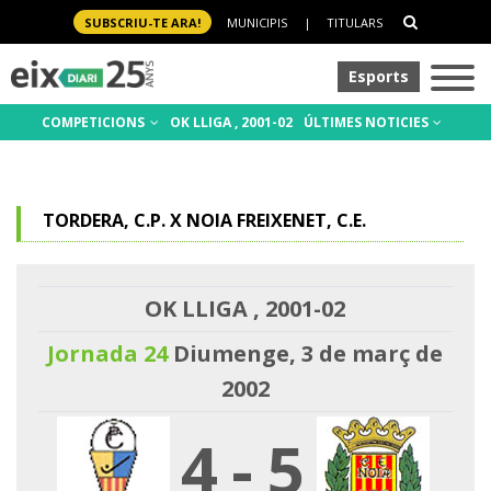
SUBSCRIU-TE ARA!
MUNICIPIS
|
TITULARS
Esports
COMPETICIONS
OK LLIGA , 2001-02
ÚLTIMES NOTICIES
TORDERA, C.P. X NOIA FREIXENET, C.E.
OK LLIGA , 2001-02
Jornada 24
Diumenge, 3 de març de
2002
4
-
5