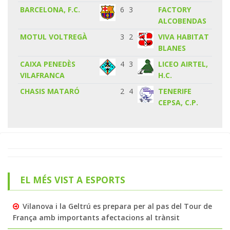
BARCELONA, F.C.
6
3
FACTORY
ALCOBENDAS
MOTUL VOLTREGÀ
3
2
VIVA HABITAT
BLANES
CAIXA PENEDÈS
4
3
LICEO AIRTEL,
VILAFRANCA
H.C.
CHASIS MATARÓ
2
4
TENERIFE
CEPSA, C.P.
EL MÉS VIST A ESPORTS
Vilanova i la Geltrú es prepara per al pas del Tour de
França amb importants afectacions al trànsit