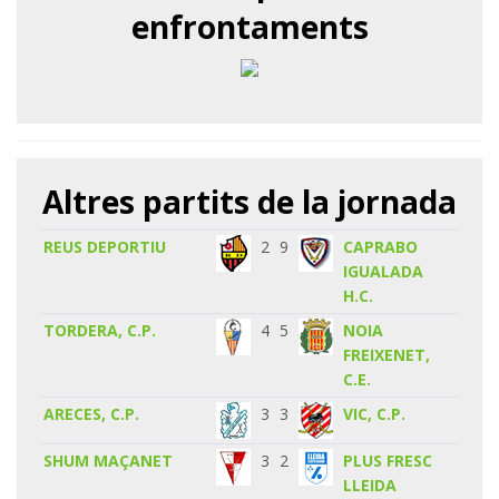
enfrontaments
Altres partits de la jornada
REUS DEPORTIU
2
9
CAPRABO
IGUALADA
H.C.
TORDERA, C.P.
4
5
NOIA
FREIXENET,
C.E.
ARECES, C.P.
3
3
VIC, C.P.
SHUM MAÇANET
3
2
PLUS FRESC
LLEIDA