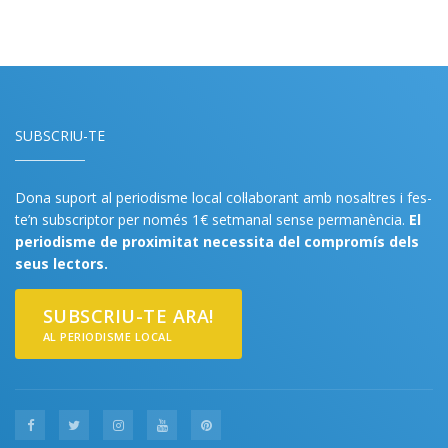
SUBSCRIU-TE
Dona suport al periodisme local col·laborant amb nosaltres i fes-
te’n subscriptor per només 1€ setmanal sense permanència.
El
periodisme de proximitat necessita del compromís dels
seus lectors.
SUBSCRIU-TE ARA!
AL PERIODISME LOCAL