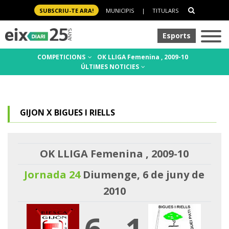
SUBSCRIU-TE ARA!
MUNICIPIS
|
TITULARS
Esports
COMPETICIONS
OK LLIGA Femenina , 2009-10
ÚLTIMES NOTICIES
GIJON X BIGUES I RIELLS
OK LLIGA Femenina , 2009-10
Jornada 24
Diumenge, 6 de juny de
2010
6
-
1