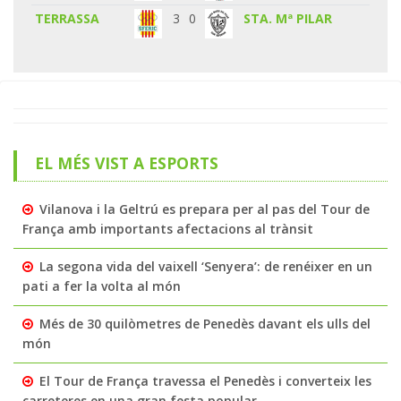
TERRASSA
3
0
STA. Mª PILAR
EL MÉS VIST A ESPORTS
Vilanova i la Geltrú es prepara per al pas del Tour de
França amb importants afectacions al trànsit
La segona vida del vaixell ‘Senyera’: de renéixer en un
pati a fer la volta al món
Més de 30 quilòmetres de Penedès davant els ulls del
món
El Tour de França travessa el Penedès i converteix les
carreteres en una gran festa popular