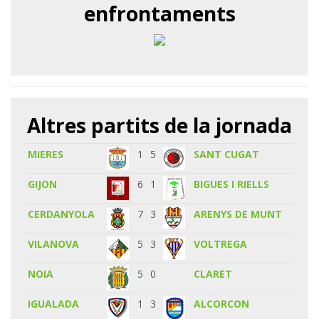
enfrontaments
Altres partits de la jornada
MIERES
1
5
SANT CUGAT
GIJON
6
1
BIGUES I RIELLS
CERDANYOLA
7
3
ARENYS DE MUNT
VILANOVA
5
3
VOLTREGA
NOIA
5
0
CLARET
IGUALADA
1
3
ALCORCON