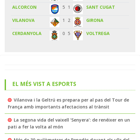
ALCORCON
5
1
SANT CUGAT
VILANOVA
1
2
GIRONA
CERDANYOLA
0
5
VOLTREGA
EL MÉS VIST A ESPORTS
Vilanova i la Geltrú es prepara per al pas del Tour de
França amb importants afectacions al trànsit
La segona vida del vaixell ‘Senyera’: de renéixer en un
pati a fer la volta al món
Més de 30 quilòmetres de Penedès davant els ulls del