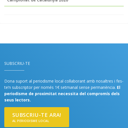
SUBSCRIU-TE
Dona suport al periodisme local col·laborant amb nosaltres i fes-
te’n subscriptor per només 1€ setmanal sense permanència.
El
periodisme de proximitat necessita del compromís dels
seus lectors.
SUBSCRIU-TE ARA!
AL PERIODISME LOCAL