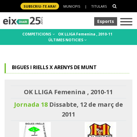
SUBSCRIU-TE ARA!
MUNICIPIS
|
TITULARS
Esports
COMPETICIONS
OK LLIGA Femenina , 2010-11
ÚLTIMES NOTICIES
BIGUES I RIELLS X ARENYS DE MUNT
OK LLIGA Femenina , 2010-11
Jornada 18
Dissabte, 12 de març de
2011
-
-
-