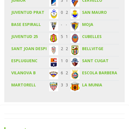
JUNIOR
3
1
CERVELLO
JUVENTUD PRAT
0
2
SAN MAURO
BASE ESPIRALL
-
-
MOJA
JUVENTUD 25
5
1
CUBELLES
SANT JOAN DESPI
2
2
BELLVITGE
ESPLUGUENC
1
0
SANT CUGAT
VILANOVA B
6
2
ESCOLA BARBERA
MARTORELL
3
3
LA MUNIA