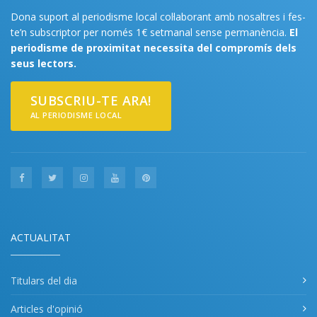
Dona suport al periodisme local col·laborant amb nosaltres i fes-
te’n subscriptor per només 1€ setmanal sense permanència.
El
periodisme de proximitat necessita del compromís dels
seus lectors.
SUBSCRIU-TE ARA!
AL PERIODISME LOCAL
ACTUALITAT
Titulars del dia
Articles d'opinió