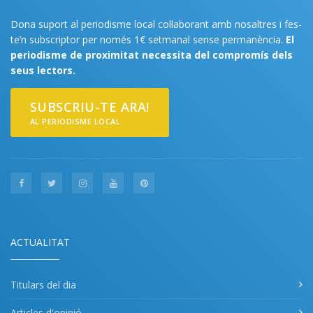
Dona suport al periodisme local col·laborant amb nosaltres i fes-
te’n subscriptor per només 1€ setmanal sense permanència.
El
periodisme de proximitat necessita del compromís dels
seus lectors.
SUBSCRIU-TE ARA!
AL PERIODISME LOCAL
ACTUALITAT
Titulars del dia
Articles d'opinió