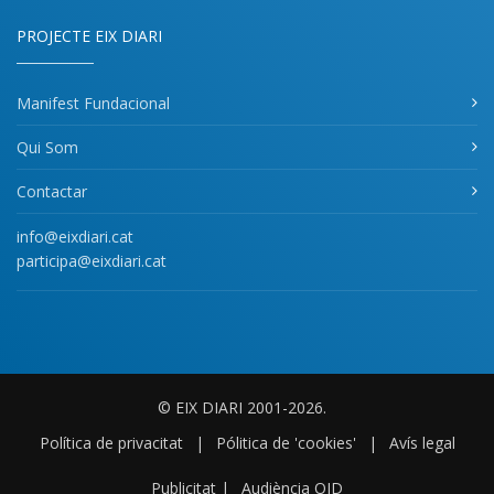
PROJECTE EIX DIARI
Manifest Fundacional
Qui Som
Contactar
info@eixdiari.cat
participa@eixdiari.cat
© EIX DIARI 2001-2026.
Política de privacitat
|
Pólitica de 'cookies'
|
Avís legal
Publicitat
|
Audiència OJD