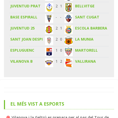
JUVENTUD PRAT
2
1
BELLVITGE
BASE ESPIRALL
-
-
SANT CUGAT
JUVENTUD 25
2
1
ESCOLA BARBERA
SANT JOAN DESPI
2
0
LA MUNIA
ESPLUGUENC
1
0
MARTORELL
VILANOVA B
1
2
VALLIRANA
EL MÉS VIST A ESPORTS
Vilanova i la Geltrú es prepara per al pas del Tour de