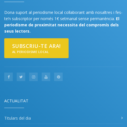
Dona suport al periodisme local col·laborant amb nosaltres i fes-
te’n subscriptor per només 1€ setmanal sense permanència.
El
periodisme de proximitat necessita del compromís dels
seus lectors.
SUBSCRIU-TE ARA!
AL PERIODISME LOCAL
ACTUALITAT
Titulars del dia