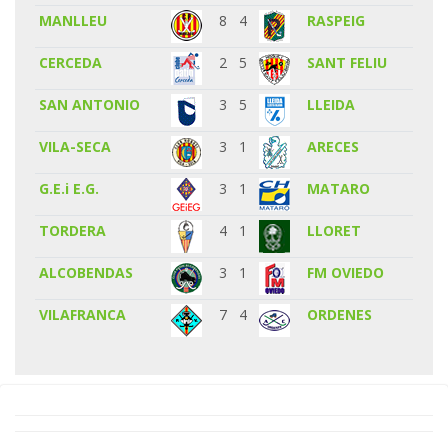
MANLLEU
8
4
RASPEIG
CERCEDA
2
5
SANT FELIU
SAN ANTONIO
3
5
LLEIDA
VILA-SECA
3
1
ARECES
G.E.i E.G.
3
1
MATARO
TORDERA
4
1
LLORET
ALCOBENDAS
3
1
FM OVIEDO
VILAFRANCA
7
4
ORDENES