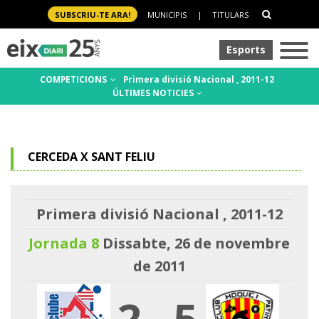
SUBSCRIU-TE ARA!
MUNICIPIS
|
TITULARS
Esports
COMPETICIONS
Primera divisió Nacional , 2011-12
ÚLTIMES NOTICIES
CERCEDA X SANT FELIU
Primera divisió Nacional , 2011-12
Jornada 8
Dissabte, 26 de novembre
de 2011
2
-
5