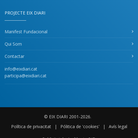
PROJECTE EIX DIARI
Manifest Fundacional
Qui Som
Contactar
info@eixdiari.cat
participa@eixdiari.cat
© EIX DIARI 2001-2026.
Política de privacitat
|
Pólitica de 'cookies'
|
Avís legal