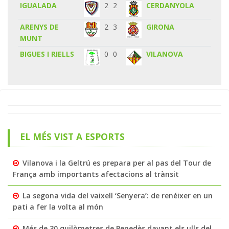
IGUALADA
2
2
CERDANYOLA
ARENYS DE
2
3
GIRONA
MUNT
BIGUES I RIELLS
0
0
VILANOVA
EL MÉS VIST A ESPORTS
Vilanova i la Geltrú es prepara per al pas del Tour de
França amb importants afectacions al trànsit
La segona vida del vaixell ‘Senyera’: de renéixer en un
pati a fer la volta al món
Més de 30 quilòmetres de Penedès davant els ulls del