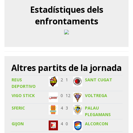
Estadístiques dels
enfrontaments
Altres partits de la jornada
REUS
2
1
SANT CUGAT
DEPORTIVO
VIGO STICK
0
12
VOLTREGA
SFERIC
4
3
PALAU
PLEGAMANS
GIJON
4
0
ALCORCON