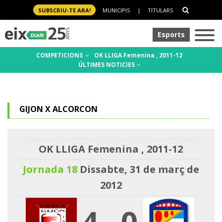
SUBSCRIU-TE ARA!
MUNICIPIS
|
TITULARS
Esports
COMPETICIONS
OK LLIGA Femenina , 2011-12
ÚLTIMES NOTICIES
GIJON X ALCORCON
OK LLIGA Femenina , 2011-12
Jornada 18
Dissabte, 31 de març de
2012
4
-
0