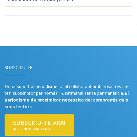
SUBSCRIU-TE
Dona suport al periodisme local col·laborant amb nosaltres i fes-
te’n subscriptor per només 1€ setmanal sense permanència.
El
periodisme de proximitat necessita del compromís dels
seus lectors.
SUBSCRIU-TE ARA!
AL PERIODISME LOCAL