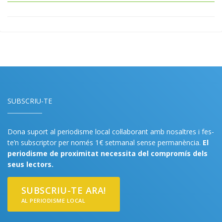
SUBSCRIU-TE
Dona suport al periodisme local col·laborant amb nosaltres i fes-
te’n subscriptor per només 1€ setmanal sense permanència.
El
periodisme de proximitat necessita del compromís dels
seus lectors.
SUBSCRIU-TE ARA!
AL PERIODISME LOCAL