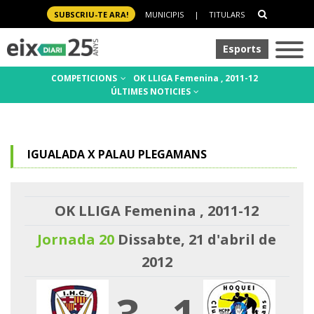
SUBSCRIU-TE ARA!
MUNICIPIS
|
TITULARS
Esports
COMPETICIONS
OK LLIGA Femenina , 2011-12
ÚLTIMES NOTICIES
IGUALADA X PALAU PLEGAMANS
OK LLIGA Femenina , 2011-12
Jornada 20
Dissabte, 21 d'abril de
2012
3
-
1