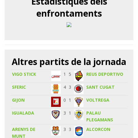
Estadístiques dels
enfrontaments
Altres partits de la jornada
VIGO STICK
1
5
REUS DEPORTIVO
SFERIC
4
3
SANT CUGAT
GIJON
0
1
VOLTREGA
IGUALADA
3
1
PALAU
PLEGAMANS
ARENYS DE
3
3
ALCORCON
MUNT