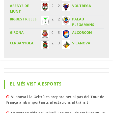
ARENYS DE
2
2
VOLTREGA
MUNT
BIGUES I RIELLS
2
2
PALAU
PLEGAMANS
GIRONA
0
3
ALCORCON
CERDANYOLA
2
3
VILANOVA
EL MÉS VIST A ESPORTS
Vilanova i la Geltrú es prepara per al pas del Tour de
França amb importants afectacions al trànsit
La segona vida del vaixell ‘Senyera’: de renéixer en un