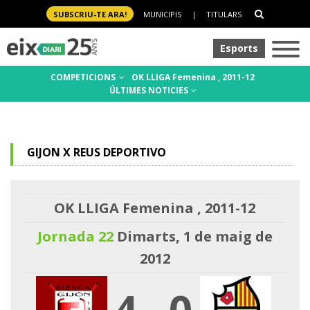
SUBSCRIU-TE ARA!
MUNICIPIS
|
TITULARS
Esports
COMPETICIONS
OK LLIGA Femenina , 2011-12
ÚLTIMES NOTICIES
GIJON X REUS DEPORTIVO
OK LLIGA Femenina , 2011-12
Jornada 22
Dimarts, 1 de maig de
2012
4
-
0