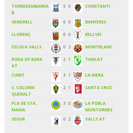
TORREDEMBARRA
5
0
CONSTANTI
B
VENDRELL
0
0
BANYERES
LLORENÇ
0
0
BELLVEI
ESCOLA VALLS
0
3
MONTBLANC
RODA DE BARA
2
1
TANCAT
AT
CUNIT
3
1
LA RIERA
S. COLOMA
2
1
SANTA CRUZ
QUERALT
PLA DE STA.
3
0
LA POBLA
MARIA
MONTORNES
SEGUR
0
2
VALLS AT