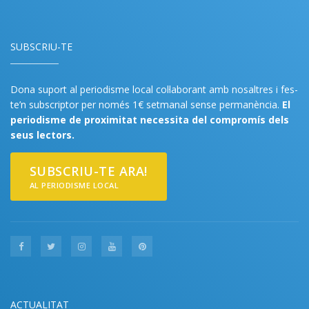
SUBSCRIU-TE
Dona suport al periodisme local col·laborant amb nosaltres i fes-
te’n subscriptor per només 1€ setmanal sense permanència.
El
periodisme de proximitat necessita del compromís dels
seus lectors.
SUBSCRIU-TE ARA!
AL PERIODISME LOCAL
ACTUALITAT