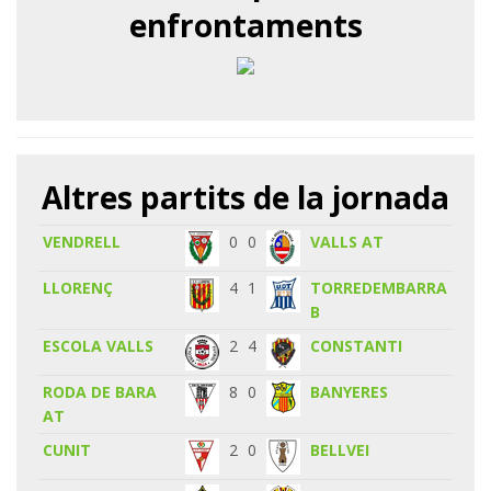
enfrontaments
Altres partits de la jornada
VENDRELL
0
0
VALLS AT
LLORENÇ
4
1
TORREDEMBARRA
B
ESCOLA VALLS
2
4
CONSTANTI
RODA DE BARA
8
0
BANYERES
AT
CUNIT
2
0
BELLVEI