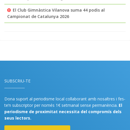
El Club Gimnàstica Vilanova suma 44 podis al
Campionat de Catalunya 2026
SUBSCRIU-TE
Dona suport al periodisme local col·laborant amb nosaltres i fes-
te’n subscriptor per només 1€ setmanal sense permanència.
El
periodisme de proximitat necessita del compromís dels
seus lectors.