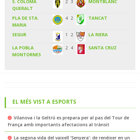
S. COLOMA
2
3
MONTBLANC
QUERALT
PLA DE STA.
4
2
TANCAT
MARIA
SEGUR
1
2
LA RIERA
LA POBLA
2
4
SANTA CRUZ
MONTORNES
EL MÉS VIST A ESPORTS
Vilanova i la Geltrú es prepara per al pas del Tour de
França amb importants afectacions al trànsit
La segona vida del vaixell ‘Senyera’: de renéixer en un