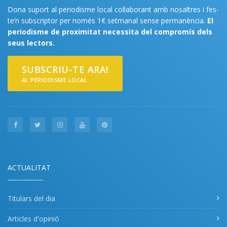
Dona suport al periodisme local col·laborant amb nosaltres i fes-
te’n subscriptor per només 1€ setmanal sense permanència.
El
periodisme de proximitat necessita del compromís dels
seus lectors.
SUBSCRIU-TE ARA!
AL PERIODISME LOCAL
ACTUALITAT
Titulars del dia
Articles d'opinió