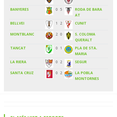
BANYERES
0
5
RODA DE BARA
AT
BELLVEI
1
2
CUNIT
MONTBLANC
2
0
S. COLOMA
QUERALT
TANCAT
0
1
PLA DE STA.
MARIA
LA RIERA
0
2
SEGUR
SANTA CRUZ
0
2
LA POBLA
MONTORNES