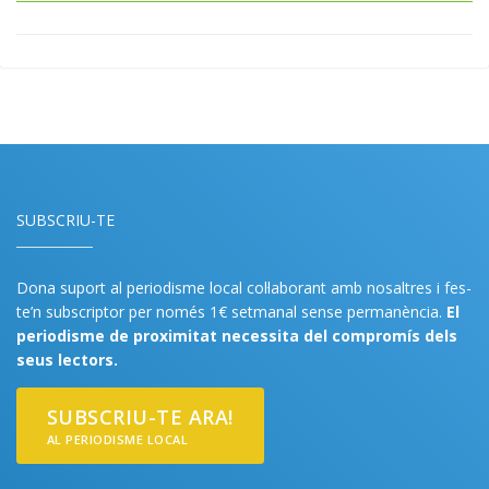
SUBSCRIU-TE
Dona suport al periodisme local col·laborant amb nosaltres i fes-
te’n subscriptor per només 1€ setmanal sense permanència.
El
periodisme de proximitat necessita del compromís dels
seus lectors.
SUBSCRIU-TE ARA!
AL PERIODISME LOCAL