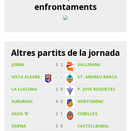
enfrontaments
Altres partits de la jornada
JORBA
3
2
VALLIRANA
VISTA ALEGRE
-
-
ST. ANDREU BARCA
LA LLACUNA
2
0
P. JOVE ROQUETES
SUBURENC
4
0
HORTONENC
GAVA 'B'
2
1
CUBELLES
ÒDENA
3
0
CASTELLBISBAL