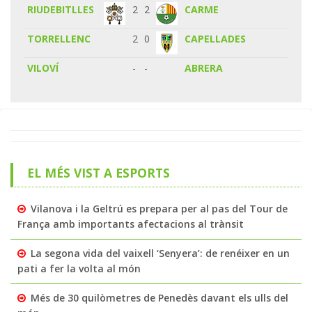
RIUDEBITLLES
2
2
CARME
TORRELLENC
2
0
CAPELLADES
VILOVÍ
-
-
ABRERA
EL MÉS VIST A ESPORTS
Vilanova i la Geltrú es prepara per al pas del Tour de
França amb importants afectacions al trànsit
La segona vida del vaixell ‘Senyera’: de renéixer en un
pati a fer la volta al món
Més de 30 quilòmetres de Penedès davant els ulls del