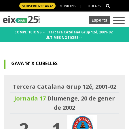
SUBSCRIU-TE ARA!
MUNICIPIS
|
TITULARS
Esports
COMPETICIONS
Tercera Catalana Grup 12é, 2001-02
ÚLTIMES NOTICIES
GAVA 'B' X CUBELLES
Tercera Catalana Grup 12é, 2001-02
Jornada 17
Diumenge, 20 de gener
de 2002
2
-
1