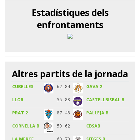
Estadístiques dels
enfrontaments
Altres partits de la jornada
CUBELLES
62
84
GAVA 2
LLOR
55
83
CASTELLBISBAL B
PRAT 2
87
45
PALLEJA B
CORNELLA B
50
62
CBSAB
LA MERCE
60
70
SITGES B