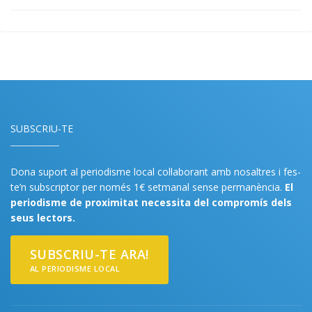
SUBSCRIU-TE
Dona suport al periodisme local col·laborant amb nosaltres i fes-
te’n subscriptor per només 1€ setmanal sense permanència.
El
periodisme de proximitat necessita del compromís dels
seus lectors.
SUBSCRIU-TE ARA!
AL PERIODISME LOCAL