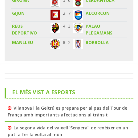
GIRONA
5
0
CERDANYOLA
GIJON
2
7
ALCORCON
REUS
4
3
PALAU
DEPORTIVO
PLEGAMANS
MANLLEU
8
2
BORBOLLA
EL MÉS VIST A ESPORTS
Vilanova i la Geltrú es prepara per al pas del Tour de
França amb importants afectacions al trànsit
La segona vida del vaixell ‘Senyera’: de renéixer en un
pati a fer la volta al món