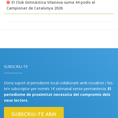
El Club Gimnàstica Vilanova suma 44 podis al
Campionat de Catalunya 2026
SUBSCRIU-TE
Dona suport al periodisme local col·laborant amb nosaltres i fes-
te’n subscriptor per només 1€ setmanal sense permanència.
El
periodisme de proximitat necessita del compromís dels
seus lectors.
SUBSCRIU-TE ARA!