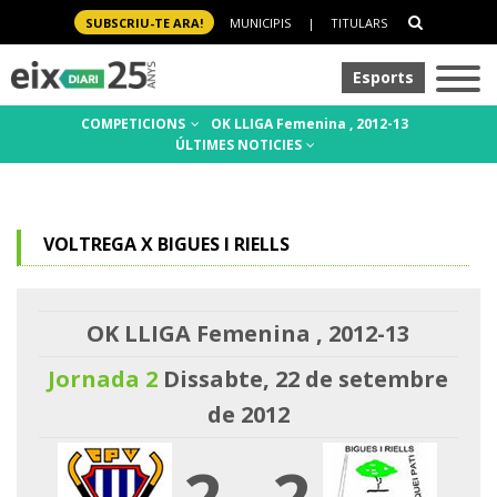
SUBSCRIU-TE ARA!
MUNICIPIS
|
TITULARS
Esports
COMPETICIONS
OK LLIGA Femenina , 2012-13
ÚLTIMES NOTICIES
VOLTREGA X BIGUES I RIELLS
OK LLIGA Femenina , 2012-13
Jornada 2
Dissabte, 22 de setembre
de 2012
2
-
2