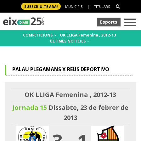
SUBSCRIU-TE ARA!
MUNICIPIS
|
TITULARS
Esports
COMPETICIONS
OK LLIGA Femenina , 2012-13
ÚLTIMES NOTICIES
PALAU PLEGAMANS X REUS DEPORTIVO
OK LLIGA Femenina , 2012-13
Jornada 15
Dissabte, 23 de febrer de
2013
3
-
1