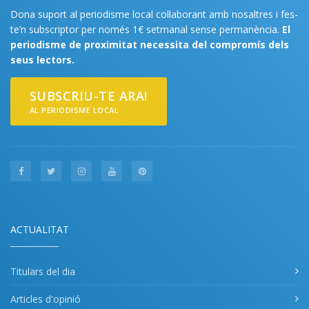
Dona suport al periodisme local col·laborant amb nosaltres i fes-
te’n subscriptor per només 1€ setmanal sense permanència.
El
periodisme de proximitat necessita del compromís dels
seus lectors.
SUBSCRIU-TE ARA!
AL PERIODISME LOCAL
ACTUALITAT
Titulars del dia
Articles d'opinió