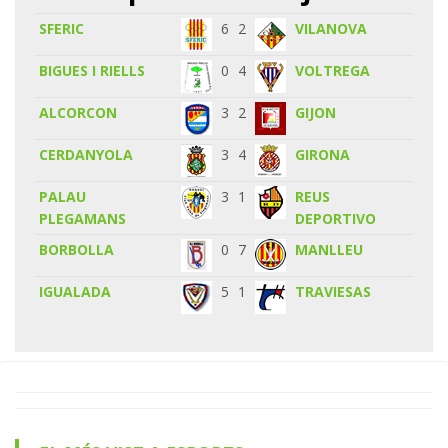
SFERIC
6
2
VILANOVA
BIGUES I RIELLS
0
4
VOLTREGA
ALCORCON
3
2
GIJON
CERDANYOLA
3
4
GIRONA
PALAU
3
1
REUS
PLEGAMANS
DEPORTIVO
BORBOLLA
0
7
MANLLEU
IGUALADA
5
1
TRAVIESAS