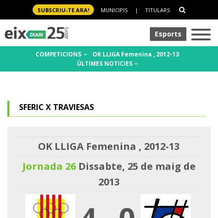
SUBSCRIU-TE ARA!
MUNICIPIS
|
TITULARS
Esports
COMPETICIONS
OK LLIGA Femenina , 2012-13
ÚLTIMES NOTICIES
SFERIC X TRAVIESAS
OK LLIGA Femenina , 2012-13
Jornada 26
Dissabte, 25 de maig de
2013
4
-
0