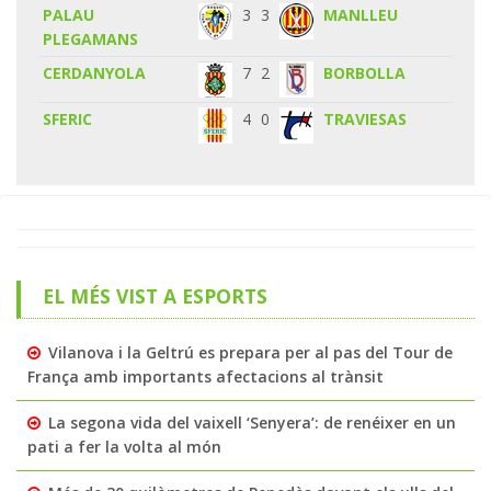
PALAU
3
3
MANLLEU
PLEGAMANS
CERDANYOLA
7
2
BORBOLLA
SFERIC
4
0
TRAVIESAS
EL MÉS VIST A ESPORTS
Vilanova i la Geltrú es prepara per al pas del Tour de
França amb importants afectacions al trànsit
La segona vida del vaixell ‘Senyera’: de renéixer en un
pati a fer la volta al món