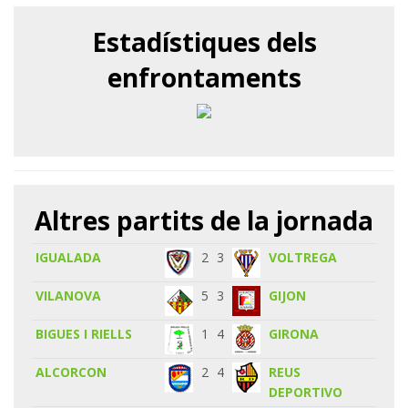
Estadístiques dels
enfrontaments
Altres partits de la jornada
IGUALADA
2
3
VOLTREGA
VILANOVA
5
3
GIJON
BIGUES I RIELLS
1
4
GIRONA
ALCORCON
2
4
REUS
DEPORTIVO