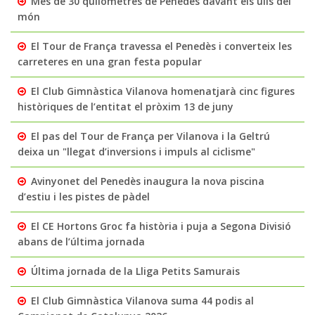
Més de 30 quilòmetres de Penedès davant els ulls del
món
El Tour de França travessa el Penedès i converteix les
carreteres en una gran festa popular
El Club Gimnàstica Vilanova homenatjarà cinc figures
històriques de l’entitat el pròxim 13 de juny
El pas del Tour de França per Vilanova i la Geltrú
deixa un "llegat d’inversions i impuls al ciclisme"
Avinyonet del Penedès inaugura la nova piscina
d’estiu i les pistes de pàdel
El CE Hortons Groc fa història i puja a Segona Divisió
abans de l’última jornada
Última jornada de la Lliga Petits Samurais
El Club Gimnàstica Vilanova suma 44 podis al