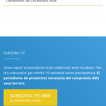
Campionat de Catalunya 2026
SUBSCRIU-TE
Dona suport al periodisme local col·laborant amb nosaltres i fes-
te’n subscriptor per només 1€ setmanal sense permanència.
El
periodisme de proximitat necessita del compromís dels
seus lectors.
SUBSCRIU-TE ARA!
AL PERIODISME LOCAL