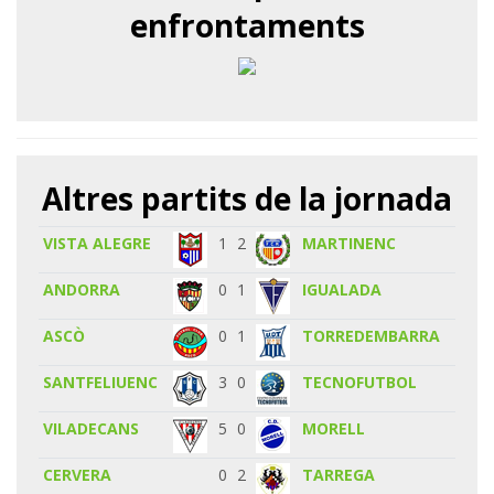
enfrontaments
Altres partits de la jornada
VISTA ALEGRE
1
2
MARTINENC
ANDORRA
0
1
IGUALADA
ASCÒ
0
1
TORREDEMBARRA
SANTFELIUENC
3
0
TECNOFUTBOL
VILADECANS
5
0
MORELL
CERVERA
0
2
TARREGA