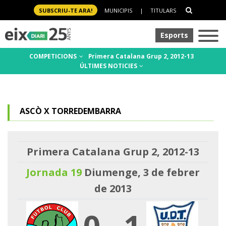
SUBSCRIU-TE ARA!
MUNICIPIS
|
TITULARS
Esports
COMPETICIONS
Primera Catalana Grup 2, 2012-13
ÚLTIMES NOTICIES
ASCÒ X TORREDEMBARRA
Primera Catalana Grup 2, 2012-13
Jornada 19
Diumenge, 3 de febrer
de 2013
0
-
1