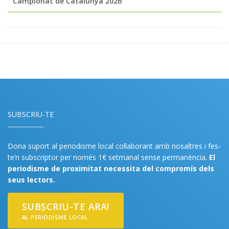
Campionat de Catalunya 2026
SUBSCRIU-TE
Dona suport al periodisme local col·laborant amb nosaltres i fes-
te’n subscriptor per només 1€ setmanal sense permanència.
El
periodisme de proximitat necessita del compromís dels
seus lectors.
SUBSCRIU-TE ARA!
AL PERIODISME LOCAL