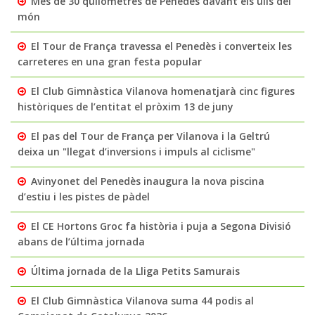
Més de 30 quilòmetres de Penedès davant els ulls del
món
El Tour de França travessa el Penedès i converteix les
carreteres en una gran festa popular
El Club Gimnàstica Vilanova homenatjarà cinc figures
històriques de l’entitat el pròxim 13 de juny
El pas del Tour de França per Vilanova i la Geltrú
deixa un "llegat d’inversions i impuls al ciclisme"
Avinyonet del Penedès inaugura la nova piscina
d’estiu i les pistes de pàdel
El CE Hortons Groc fa història i puja a Segona Divisió
abans de l’última jornada
Última jornada de la Lliga Petits Samurais
El Club Gimnàstica Vilanova suma 44 podis al