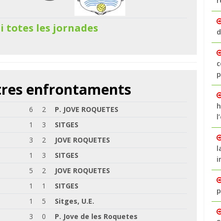
r
 i totes les jornades
d
c
p
ltres enfrontaments
h
6
2
P. JOVE ROQUETES
l
1
3
SITGES
3
2
JOVE ROQUETES
l
1
3
SITGES
i
5
2
JOVE ROQUETES
1
1
SITGES
p
1
5
Sitges, U.E.
3
0
P. Jove de les Roquetes