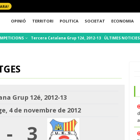
 ARA!
OPINIÓ
TERRITORI
POLITICA
SOCIETAT
ECONOMIA
MPETICIONS
Tercera Catalana Grup 12é, 2012-13
ÚLTIMES NOTICIE
TGES
ana Grup 12é, 2012-13
, 4 de novembre de 2012
d
a
-
3