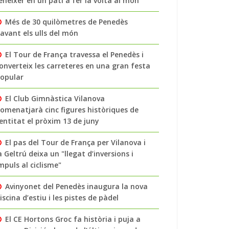
enéixer en un pati a fer la volta al món
Més de 30 quilòmetres de Penedès
avant els ulls del món
El Tour de França travessa el Penedès i
onverteix les carreteres en una gran festa
opular
El Club Gimnàstica Vilanova
omenatjarà cinc figures històriques de
’entitat el pròxim 13 de juny
El pas del Tour de França per Vilanova i
a Geltrú deixa un "llegat d’inversions i
mpuls al ciclisme"
Avinyonet del Penedès inaugura la nova
iscina d’estiu i les pistes de pàdel
El CE Hortons Groc fa història i puja a