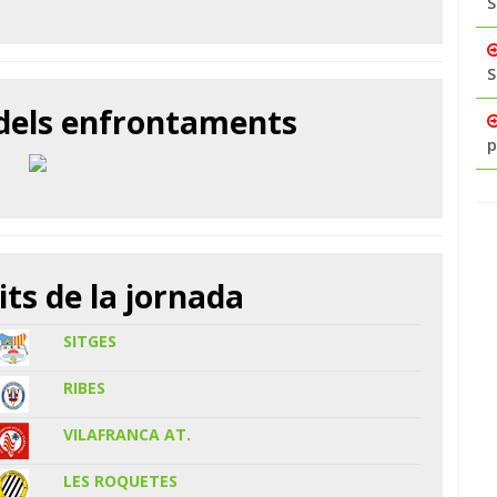
S
S
 dels enfrontaments
p
its de la jornada
SITGES
RIBES
VILAFRANCA AT.
LES ROQUETES