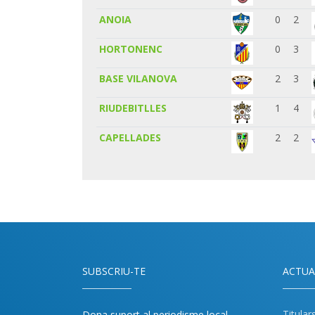
ANOIA
0
2
HORTONENC
0
3
BASE VILANOVA
2
3
RIUDEBITLLES
1
4
CAPELLADES
2
2
SUBSCRIU-TE
ACTUA
Titular
Dona suport al periodisme local