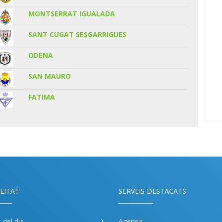
MONTSERRAT IGUALADA
SANT CUGAT SESGARRIGUES
ODENA
SAN MAURO
FATIMA
LITAT
SERVEIS DESTACATS
s del dia
Agenda