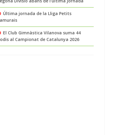
egona Divisió abans de l’última jornada
Última jornada de la Lliga Petits
amurais
El Club Gimnàstica Vilanova suma 44
odis al Campionat de Catalunya 2026