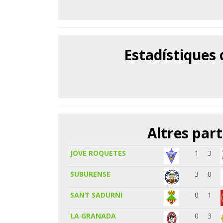
Estadístiques
Altres part
JOVE ROQUETES
1
3
SUBURENSE
3
0
SANT SADURNI
0
1
LA GRANADA
0
3