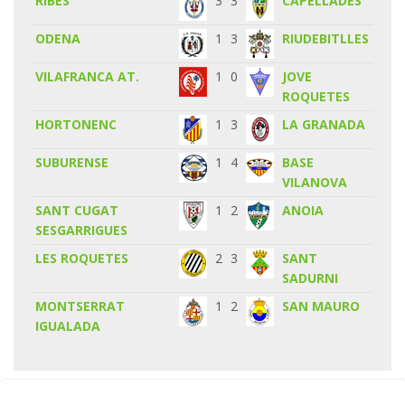
RIBES
3
3
CAPELLADES
ODENA
1
3
RIUDEBITLLES
VILAFRANCA AT.
1
0
JOVE
ROQUETES
HORTONENC
1
3
LA GRANADA
SUBURENSE
1
4
BASE
VILANOVA
SANT CUGAT
1
2
ANOIA
SESGARRIGUES
LES ROQUETES
2
3
SANT
SADURNI
MONTSERRAT
1
2
SAN MAURO
IGUALADA