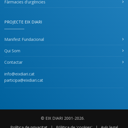
Fàrmacies d'urgències
PROJECTE EIX DIARI
Manifest Fundacional
Qui Som
Contactar
info@eixdiari.cat
participa@eixdiari.cat
© EIX DIARI 2001-2026.
Política de privacitat
|
Pólitica de 'cookies'
|
Avís legal