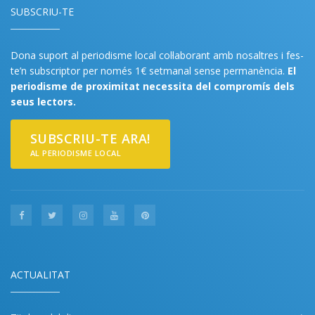
SUBSCRIU-TE
Dona suport al periodisme local col·laborant amb nosaltres i fes-
te’n subscriptor per només 1€ setmanal sense permanència.
El
periodisme de proximitat necessita del compromís dels
seus lectors.
SUBSCRIU-TE ARA!
AL PERIODISME LOCAL
ACTUALITAT