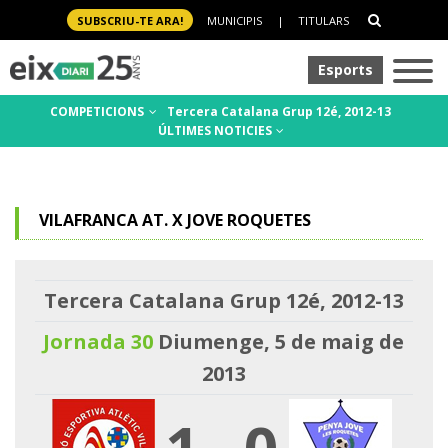
SUBSCRIU-TE ARA!
MUNICIPIS
|
TITULARS
Esports
COMPETICIONS
Tercera Catalana Grup 12é, 2012-13
ÚLTIMES NOTICIES
VILAFRANCA AT. X JOVE ROQUETES
Tercera Catalana Grup 12é, 2012-13
Jornada 30
Diumenge, 5 de maig de
2013
1
-
0