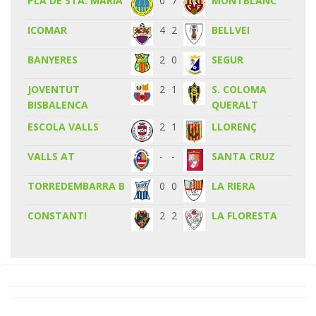
PLA DE STA. MARIA
0
7
MONTBLANC
ICOMAR
4
2
BELLVEI
BANYERES
2
0
SEGUR
JOVENTUT
2
1
S. COLOMA
BISBALENCA
QUERALT
ESCOLA VALLS
2
1
LLORENÇ
VALLS AT
-
-
SANTA CRUZ
TORREDEMBARRA B
0
0
LA RIERA
CONSTANTI
2
2
LA FLORESTA