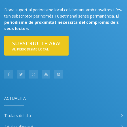
Dona suport al periodisme local col·laborant amb nosaltres i fes-
te’n subscriptor per només 1€ setmanal sense permanència.
El
periodisme de proximitat necessita del compromís dels
seus lectors.
SUBSCRIU-TE ARA!
AL PERIODISME LOCAL
ACTUALITAT
Titulars del dia
Articles d'opinió