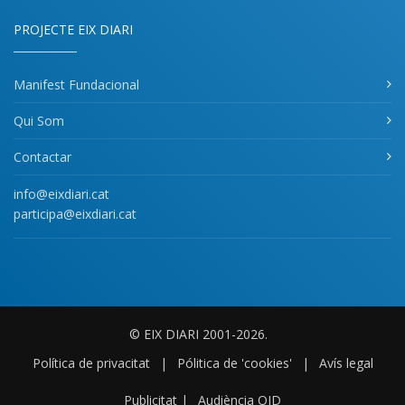
PROJECTE EIX DIARI
Manifest Fundacional
Qui Som
Contactar
info@eixdiari.cat
participa@eixdiari.cat
© EIX DIARI 2001-2026.
Política de privacitat
|
Pólitica de 'cookies'
|
Avís legal
Publicitat
|
Audiència OJD