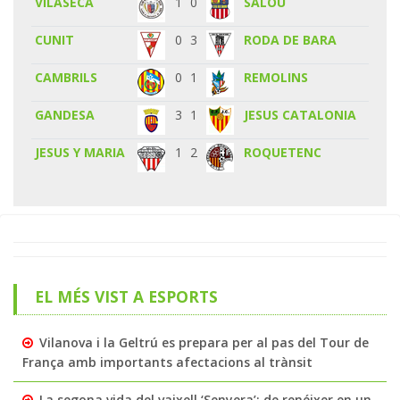
VILASECA
1
0
SALOU
CUNIT
0
3
RODA DE BARA
CAMBRILS
0
1
REMOLINS
GANDESA
3
1
JESUS CATALONIA
JESUS Y MARIA
1
2
ROQUETENC
EL MÉS VIST A ESPORTS
Vilanova i la Geltrú es prepara per al pas del Tour de
França amb importants afectacions al trànsit
La segona vida del vaixell ‘Senyera’: de renéixer en un