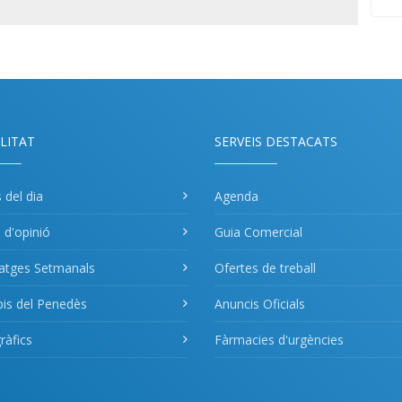
LITAT
SERVEIS DESTACATS
s del dia
Agenda
s d'opinió
Guia Comercial
atges Setmanals
Ofertes de treball
pis del Penedès
Anuncis Oficials
àfics
Fàrmacies d'urgències