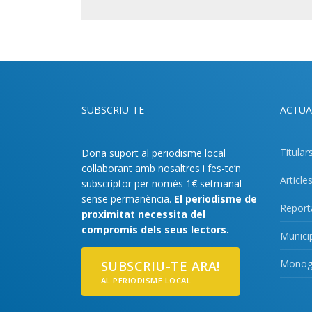
SUBSCRIU-TE
ACTUA
Titular
Dona suport al periodisme local
col·laborant amb nosaltres i fes-te’n
Article
subscriptor per només 1€ setmanal
sense permanència.
El periodisme de
Report
proximitat necessita del
compromís dels seus lectors.
Munici
Monogr
SUBSCRIU-TE ARA!
AL PERIODISME LOCAL