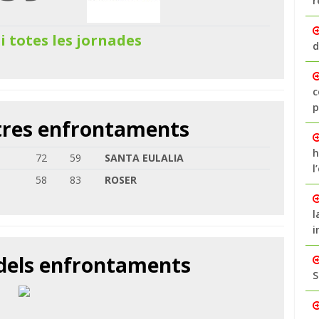
r
 i totes les jornades
d
c
p
ltres enfrontaments
h
72
59
SANTA EULALIA
l
58
83
ROSER
l
i
 dels enfrontaments
S