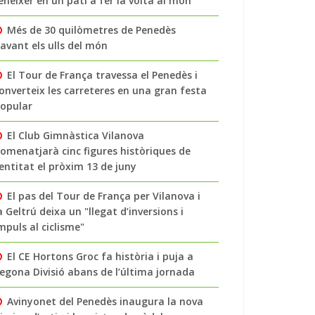
enéixer en un pati a fer la volta al món
Més de 30 quilòmetres de Penedès
avant els ulls del món
El Tour de França travessa el Penedès i
onverteix les carreteres en una gran festa
opular
El Club Gimnàstica Vilanova
omenatjarà cinc figures històriques de
’entitat el pròxim 13 de juny
El pas del Tour de França per Vilanova i
a Geltrú deixa un "llegat d’inversions i
mpuls al ciclisme"
El CE Hortons Groc fa història i puja a
egona Divisió abans de l’última jornada
Avinyonet del Penedès inaugura la nova