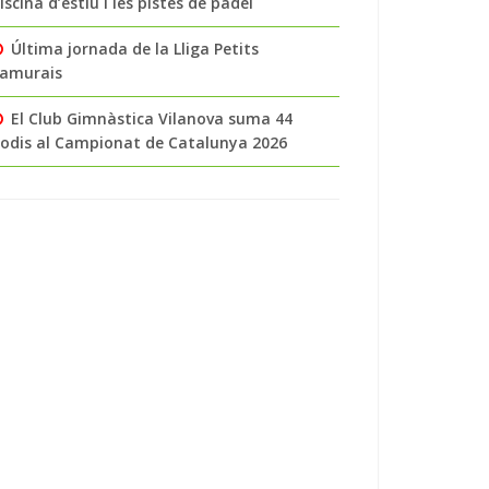
iscina d’estiu i les pistes de pàdel
Última jornada de la Lliga Petits
amurais
El Club Gimnàstica Vilanova suma 44
odis al Campionat de Catalunya 2026