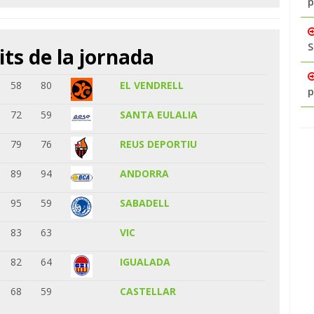
p
S
its de la jornada
58
80
EL VENDRELL
p
72
59
SANTA EULALIA
79
76
REUS DEPORTIU
89
94
ANDORRA
95
59
SABADELL
83
63
VIC
82
64
IGUALADA
68
59
CASTELLAR