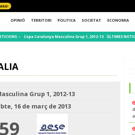
 ARA!
OPINIÓ
TERRITORI
POLITICA
SOCIETAT
ECONOMIA
ETICIONS
Copa Catalunya Masculina Grup 1, 2012-13
ÚLTIMES NOTI
ALIA
asculina Grup 1, 2012-13
bte, 16 de març de 2013
d
a
59