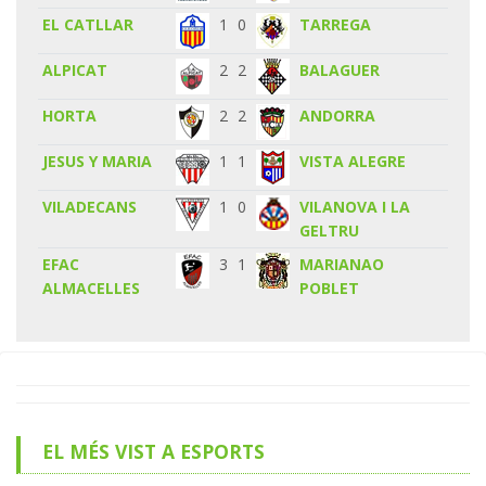
EL CATLLAR
1
0
TARREGA
ALPICAT
2
2
BALAGUER
HORTA
2
2
ANDORRA
JESUS Y MARIA
1
1
VISTA ALEGRE
VILADECANS
1
0
VILANOVA I LA
GELTRU
EFAC
3
1
MARIANAO
ALMACELLES
POBLET
EL MÉS VIST A ESPORTS