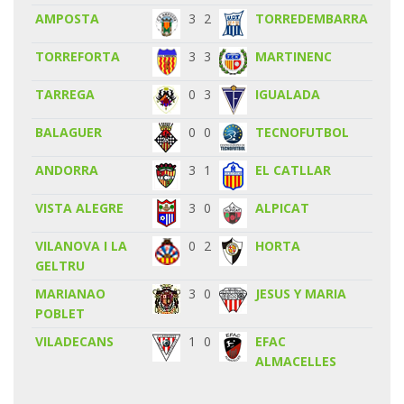
AMPOSTA
3
2
TORREDEMBARRA
TORREFORTA
3
3
MARTINENC
TARREGA
0
3
IGUALADA
BALAGUER
0
0
TECNOFUTBOL
ANDORRA
3
1
EL CATLLAR
VISTA ALEGRE
3
0
ALPICAT
VILANOVA I LA
0
2
HORTA
GELTRU
MARIANAO
3
0
JESUS Y MARIA
POBLET
VILADECANS
1
0
EFAC
ALMACELLES