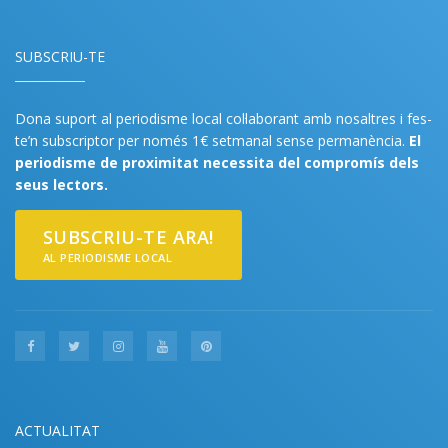
SUBSCRIU-TE
Dona suport al periodisme local col·laborant amb nosaltres i fes-
te’n subscriptor per només 1€ setmanal sense permanència.
El
periodisme de proximitat necessita del compromís dels
seus lectors.
SUBSCRIU-TE ARA!
AL PERIODISME LOCAL
ACTUALITAT