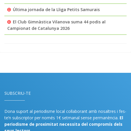
Última jornada de la Lliga Petits Samurais
El Club Gimnàstica Vilanova suma 44 podis al
Campionat de Catalunya 2026
SUBSCRIU-TE
Dona suport al periodisme local col·laborant amb nosaltres i fes-
te’n subscriptor per només 1€ setmanal sense permanència.
El
periodisme de proximitat necessita del compromís dels
seus lectors.