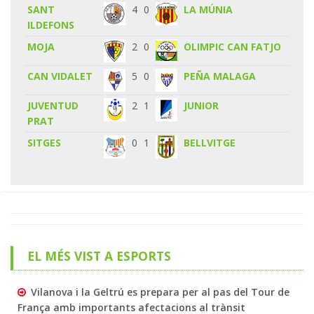
SANT
4
0
LA MÚNIA
ILDEFONS
MOJA
2
0
OLIMPIC CAN FATJO
CAN VIDALET
5
0
PEÑA MALAGA
JUVENTUD
2
1
JUNIOR
PRAT
SITGES
0
1
BELLVITGE
EL MÉS VIST A ESPORTS
Vilanova i la Geltrú es prepara per al pas del Tour de
França amb importants afectacions al trànsit