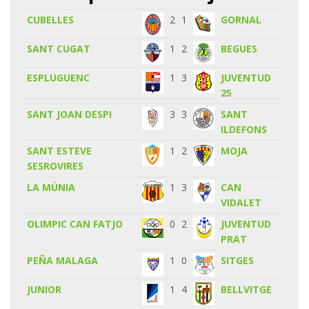
CUBELLES
2
1
GORNAL
SANT CUGAT
1
2
BEGUES
ESPLUGUENC
1
3
JUVENTUD
25
SANT JOAN DESPI
3
3
SANT
ILDEFONS
SANT ESTEVE
1
2
MOJA
SESROVIRES
LA MÚNIA
1
3
CAN
VIDALET
OLIMPIC CAN FATJO
0
2
JUVENTUD
PRAT
PEÑA MALAGA
1
0
SITGES
JUNIOR
1
4
BELLVITGE