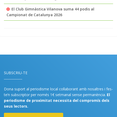
El Club Gimnàstica Vilanova suma 44 podis al
Campionat de Catalunya 2026
SUBSCRIU-TE
Dona suport al periodisme local col·laborant amb nosaltres i fes-
te’n subscriptor per només 1€ setmanal sense permanència.
El
periodisme de proximitat necessita del compromís dels
seus lectors.