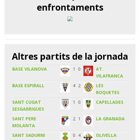
enfrontaments
Altres partits de la jornada
BASE VILANOVA
1
0
AT.
VILAFRANCA
BASE ESPIRALL
4
2
LES
ROQUETES
SANT CUGAT
1
0
CAPELLADES
SESGARRIGUES
SANT PERE
2
1
LA GRANADA
MOLANTA
SANT SADURNI
0
4
OLIVELLA