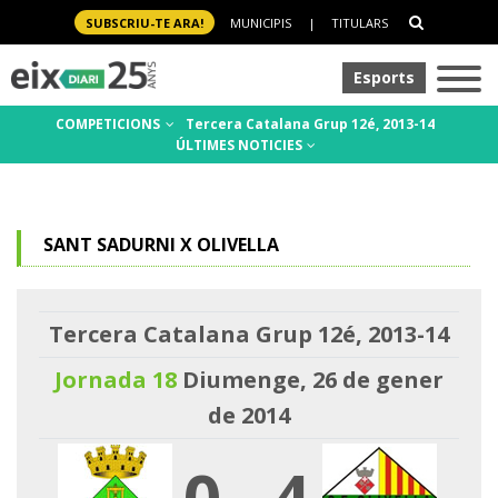
SUBSCRIU-TE ARA!
MUNICIPIS
|
TITULARS
Esports
COMPETICIONS
Tercera Catalana Grup 12é, 2013-14
ÚLTIMES NOTICIES
SANT SADURNI X OLIVELLA
Tercera Catalana Grup 12é, 2013-14
Jornada 18
Diumenge, 26 de gener
de 2014
0
-
4