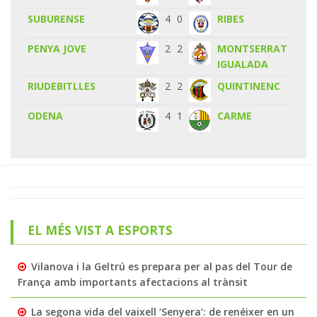
SUBURENSE
4
0
RIBES
PENYA JOVE
2
2
MONTSERRAT
IGUALADA
RIUDEBITLLES
2
2
QUINTINENC
ODENA
4
1
CARME
EL MÉS VIST A ESPORTS
Vilanova i la Geltrú es prepara per al pas del Tour de
França amb importants afectacions al trànsit
La segona vida del vaixell ‘Senyera’: de renéixer en un