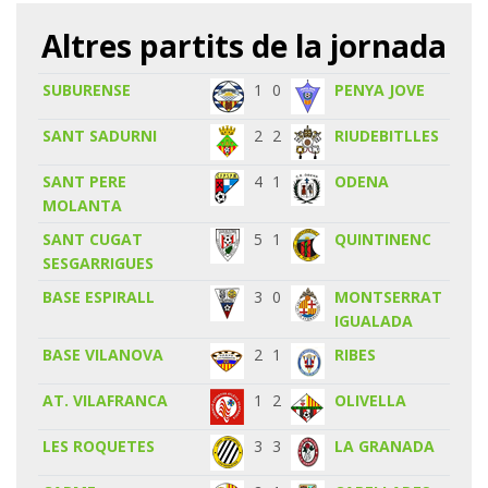
Altres partits de la jornada
SUBURENSE
1
0
PENYA JOVE
SANT SADURNI
2
2
RIUDEBITLLES
SANT PERE
4
1
ODENA
MOLANTA
SANT CUGAT
5
1
QUINTINENC
SESGARRIGUES
BASE ESPIRALL
3
0
MONTSERRAT
IGUALADA
BASE VILANOVA
2
1
RIBES
AT. VILAFRANCA
1
2
OLIVELLA
LES ROQUETES
3
3
LA GRANADA