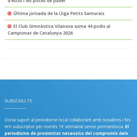
d’estiu i les pistes de pàdel
Última jornada de la Lliga Petits Samurais
El Club Gimnàstica Vilanova suma 44 podis al
Campionat de Catalunya 2026
SUBSCRIU-TE
Dona suport al periodisme local col·laborant amb nosaltres i fes-
te’n subscriptor per només 1€ setmanal sense permanència.
El
periodisme de proximitat necessita del compromís dels