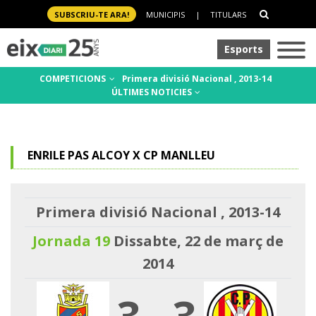
SUBSCRIU-TE ARA!
MUNICIPIS
|
TITULARS
Esports
COMPETICIONS
Primera divisió Nacional , 2013-14
ÚLTIMES NOTICIES
ENRILE PAS ALCOY X CP MANLLEU
Primera divisió Nacional , 2013-14
Jornada 19
Dissabte, 22 de març de
2014
3
-
3