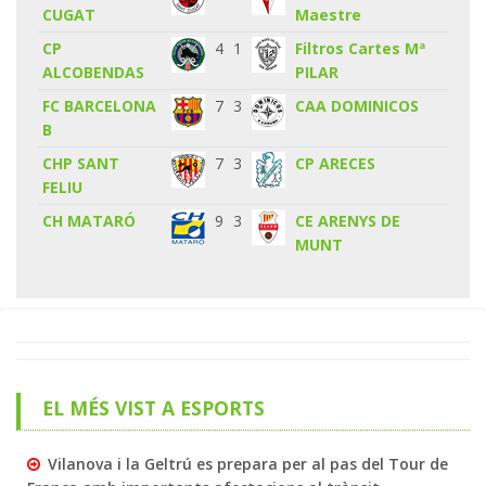
CUGAT
Maestre
CP
4
1
Filtros Cartes Mª
ALCOBENDAS
PILAR
FC BARCELONA
7
3
CAA DOMINICOS
B
CHP SANT
7
3
CP ARECES
FELIU
CH MATARÓ
9
3
CE ARENYS DE
MUNT
EL MÉS VIST A ESPORTS
Vilanova i la Geltrú es prepara per al pas del Tour de