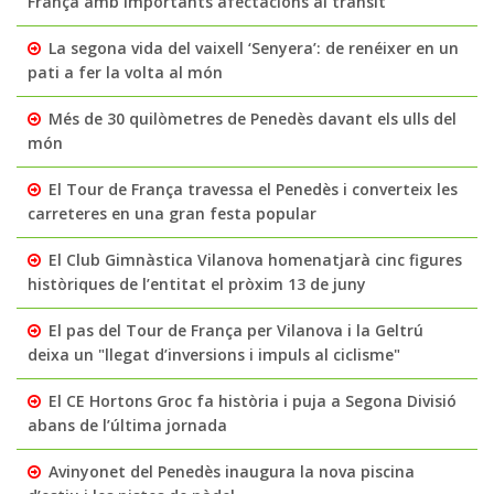
França amb importants afectacions al trànsit
La segona vida del vaixell ‘Senyera’: de renéixer en un
pati a fer la volta al món
Més de 30 quilòmetres de Penedès davant els ulls del
món
El Tour de França travessa el Penedès i converteix les
carreteres en una gran festa popular
El Club Gimnàstica Vilanova homenatjarà cinc figures
històriques de l’entitat el pròxim 13 de juny
El pas del Tour de França per Vilanova i la Geltrú
deixa un "llegat d’inversions i impuls al ciclisme"
El CE Hortons Groc fa història i puja a Segona Divisió
abans de l’última jornada
Avinyonet del Penedès inaugura la nova piscina